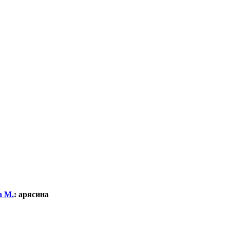
а М.
:
арясина