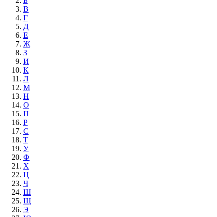
Б
В
Г
Д
Е
Ж
З
И
К
Л
М
Н
О
П
Р
С
Т
У
Ф
Х
Ц
Ч
Ш
Щ
Э