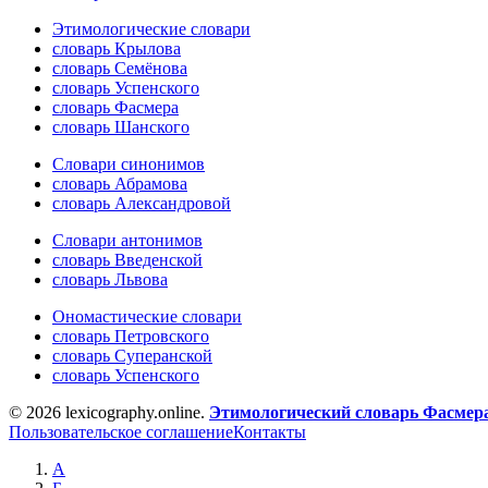
Этимологические словари
словарь Крылова
словарь Семёнова
словарь Успенского
словарь Фасмера
словарь Шанского
Словари синонимов
словарь Абрамова
словарь Александровой
Словари антонимов
словарь Введенской
словарь Львова
Ономастические словари
словарь Петровского
словарь Суперанской
словарь Успенского
© 2026 lexicography.online.
Этимологический словарь Фасмер
Пользовательское соглашение
Контакты
А