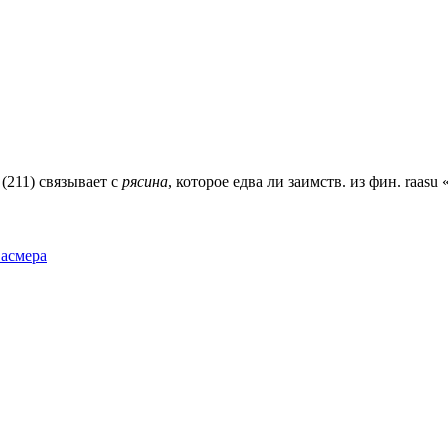
(211) связывает с
рясина
, которое едва ли заимств. из фин. raasu
Фасмера