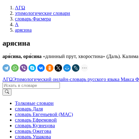
ΛΓΩ
этимологические словари
словарь Фасмера
А
арясина
арясина
аря́сина, оря́сина
«длинный прут, хворостина» (Даль). Калима 
ΛΓΩ
Этимологический онлайн-словарь русского языка Макса 
Толковые словари
словарь Даля
словарь Евгеньевой (МАС)
словарь Ефремовой
словарь Кузнецова
словарь Ожегова
словарь Ушакова