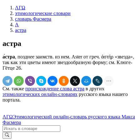
ΛΓΩ
этимологические словари
словарь Фасмера
А
астра
астра
а́стра
, позднее заимств. из нем. Aster от греч. ἀστήρ «звезда»,
так как эти цветы имеют звездообразную форму; см. Клюге-
Гётце 26.
См. также
происхождение слова астра
в других
этимологических онлайн-словарях
русского языка нашего
портала.
ΛΓΩ
Этимологический онлайн-словарь русского языка Макса
Фасмера