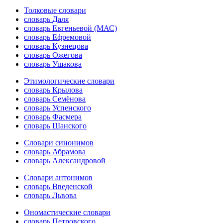
Толковые словари
словарь Даля
словарь Евгеньевой (МАС)
словарь Ефремовой
словарь Кузнецова
словарь Ожегова
словарь Ушакова
Этимологические словари
словарь Крылова
словарь Семёнова
словарь Успенского
словарь Фасмера
словарь Шанского
Словари синонимов
словарь Абрамова
словарь Александровой
Словари антонимов
словарь Введенской
словарь Львова
Ономастические словари
словарь Петровского