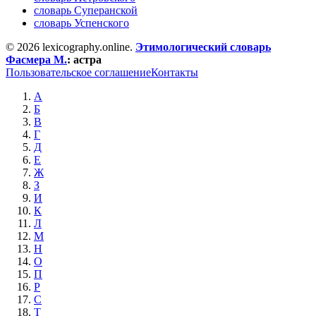
словарь Суперанской
словарь Успенского
© 2026 lexicography.online.
Этимологический словарь
Фасмера М.
:
астра
Пользовательское соглашение
Контакты
А
Б
В
Г
Д
Е
Ж
З
И
К
Л
М
Н
О
П
Р
С
Т