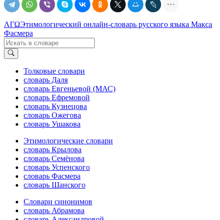
ΛΓΩ
Этимологический онлайн-словарь русского языка Макса
Фасмера
Толковые словари
словарь Даля
словарь Евгеньевой (МАС)
словарь Ефремовой
словарь Кузнецова
словарь Ожегова
словарь Ушакова
Этимологические словари
словарь Крылова
словарь Семёнова
словарь Успенского
словарь Фасмера
словарь Шанского
Словари синонимов
словарь Абрамова
словарь Александровой