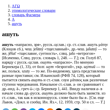
ΛΓΩ
этимологические словари
словарь Фасмера
А
ашуть
ашуть
ашуть
«напрасно, зря», русск.-цслав.; ср. ст.-слав.
ашуть
μάτην
(Клоцов сб.), чеш. ješitný «тщеславный», др.-чеш. jašutný — то
же, jěšut' «тщеславие, суетность», слвц. jašo «ветрогон»
[Исаченко, Слвц. русск. словарь 1, 248. —
Т
.]; см. Голуб 87,
наряду с русск.-цслав.
ошуть
«напрасно». По мнению
Бернекера (1, 33), от болг.
шут
«безрогий», укр.
шу́тий
— то
же, польск. szuty — то же. По-видимому, здесь представлены
разные приставки; см. Ильинский (РФВ 74, 128), который
пытается связать
ашуть
и ст.-слав.
соуи
μάταιος как различные
ступени чередования. Начальное ст.-слав.
а-
он сравнивает с
др.-инд. ā-, греч ὠ-; ср. Бернекер 1, 441. Ввиду наличия
а-
в
начале слова др.-русск.
ашуть
должно было быть заимств. из
ст.-слав., так как в исконнорусск. слове было бы
я-
. [См. еще
Львов, «Докл. и сообщ. Ин. Яз.», 12, 1959, стр. 50 и сл. —
Т
.]