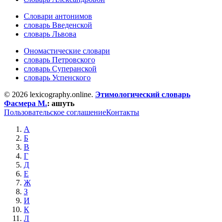
Словари антонимов
словарь Введенской
словарь Львова
Ономастические словари
словарь Петровского
словарь Суперанской
словарь Успенского
© 2026 lexicography.online.
Этимологический словарь
Фасмера М.
:
ашуть
Пользовательское соглашение
Контакты
А
Б
В
Г
Д
Е
Ж
З
И
К
Л