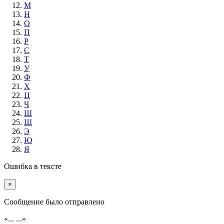
М
Н
О
П
Р
С
Т
У
Ф
Х
Ц
Ч
Ш
Щ
Э
Ю
Я
Ошибка в тексте
×
Cообщение было отправлено
«...
...»