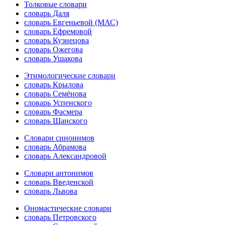
Толковые словари
словарь Даля
словарь Евгеньевой (МАС)
словарь Ефремовой
словарь Кузнецова
словарь Ожегова
словарь Ушакова
Этимологические словари
словарь Крылова
словарь Семёнова
словарь Успенского
словарь Фасмера
словарь Шанского
Словари синонимов
словарь Абрамова
словарь Александровой
Словари антонимов
словарь Введенской
словарь Львова
Ономастические словари
словарь Петровского