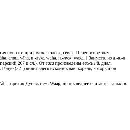
я повозки при смазке колес», севск. Переносное знач.
a, слвц. váha, в.-луж. waha, н.-луж. waga. || Заимств. из д.-в.-н.
ипарский 267 и сл.). От
ва́га
произведены
ва́жный
, диал.
. Голуб (321) видит здесь исконнослав. корень, который он
áh – приток Дуная, нем. Waag, но последнее считается заимств.