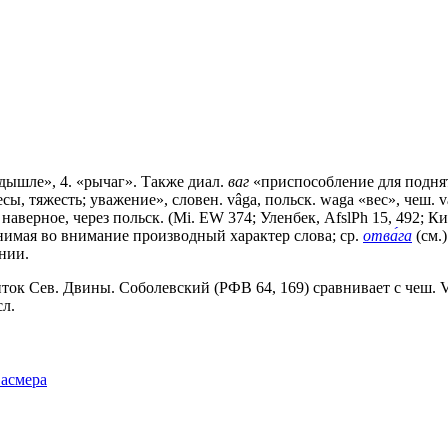
 дышле», 4. «рычаг». Также диал.
ваг
«приспособление для подняти
сы, тяжесть; уважение», словен. vâga, польск. waga «вес», чеш. váh
 наверное, через польск. (Mi. EW 374; Уленбек, AfslPh 15, 492; К
нимая во внимание производный характер слова; ср.
отва́га
(см.)
нии.
иток Сев. Двины. Соболевский (РФВ 64, 169) сравнивает с чеш. V
сл.
Фасмера