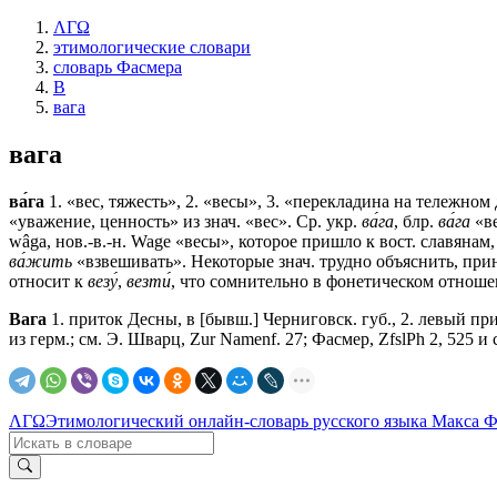
ΛΓΩ
этимологические словари
словарь Фасмера
В
вага
вага
ва́га
1. «вес, тяжесть», 2. «весы», 3. «перекладина на тележном
«уважение, ценность» из знач. «вес». Ср. укр.
ва́га
, блр.
ва́га
«ве
wâga, нов.-в.-н. Wage «весы», которое пришло к вост. славянам,
ва́жить
«взвешивать». Некоторые знач. трудно объяснить, при
относит к
везу́
,
везти́
, что сомнительно в фонетическом отноше
Вага
1. приток Десны, в [бывш.] Черниговск. губ., 2. левый пр
из герм.; см. Э. Шварц, Zur Namenf. 27; Фасмер, ZfslPh 2, 525 и 
ΛΓΩ
Этимологический онлайн-словарь русского языка Макса 