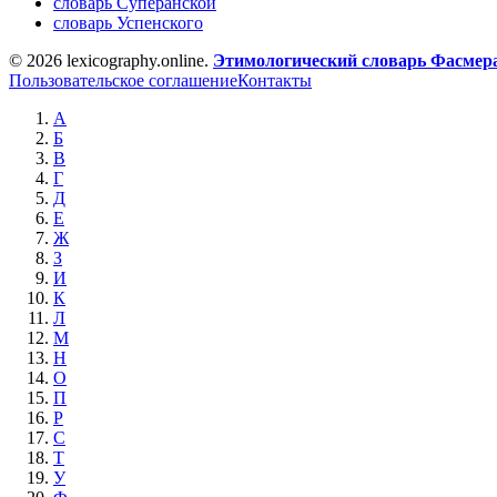
словарь Суперанской
словарь Успенского
© 2026 lexicography.online.
Этимологический словарь Фасмер
Пользовательское соглашение
Контакты
А
Б
В
Г
Д
Е
Ж
З
И
К
Л
М
Н
О
П
Р
С
Т
У