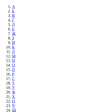
А
Б
В
Г
Д
Е
Ж
З
И
К
Л
М
Н
О
П
Р
С
Т
У
Ф
Х
Ц
Ч
Ш