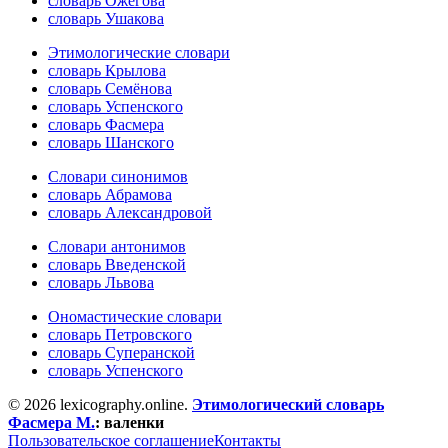
словарь Ожегова
словарь Ушакова
Этимологические словари
словарь Крылова
словарь Семёнова
словарь Успенского
словарь Фасмера
словарь Шанского
Словари синонимов
словарь Абрамова
словарь Александровой
Словари антонимов
словарь Введенской
словарь Львова
Ономастические словари
словарь Петровского
словарь Суперанской
словарь Успенского
© 2026 lexicography.online.
Этимологический словарь
Фасмера М.
:
валенки
Пользовательское соглашение
Контакты