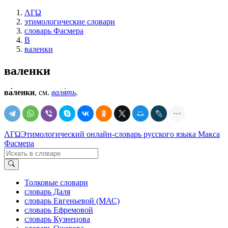
ΛΓΩ
этимологические словари
словарь Фасмера
В
валенки
валенки
ва́ленки
, см.
валя́ть
.
ΛΓΩ
Этимологический онлайн-словарь русского языка Макса
Фасмера
Толковые словари
словарь Даля
словарь Евгеньевой (МАС)
словарь Ефремовой
словарь Кузнецова