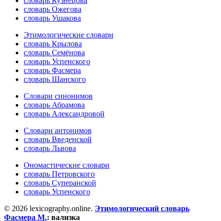
словарь Кузнецова
словарь Ожегова
словарь Ушакова
Этимологические словари
словарь Крылова
словарь Семёнова
словарь Успенского
словарь Фасмера
словарь Шанского
Словари синонимов
словарь Абрамова
словарь Александровой
Словари антонимов
словарь Введенской
словарь Львова
Ономастические словари
словарь Петровского
словарь Суперанской
словарь Успенского
© 2026 lexicography.online.
Этимологический словарь
Фасмера М.
:
вализка