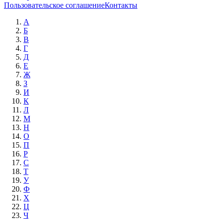
Пользовательское соглашение
Контакты
А
Б
В
Г
Д
Е
Ж
З
И
К
Л
М
Н
О
П
Р
С
Т
У
Ф
Х
Ц
Ч