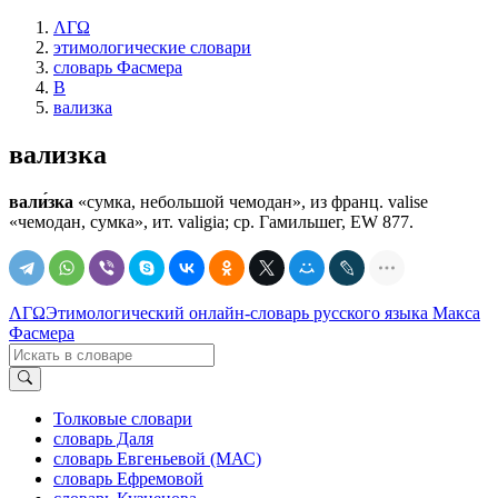
ΛΓΩ
этимологические словари
словарь Фасмера
В
вализка
вализка
вали́зка
«сумка, небольшой чемодан», из франц. valise
«чемодан, сумка», ит. valigia; ср. Гамильшег, EW 877.
ΛΓΩ
Этимологический онлайн-словарь русского языка Макса
Фасмера
Толковые словари
словарь Даля
словарь Евгеньевой (МАС)
словарь Ефремовой