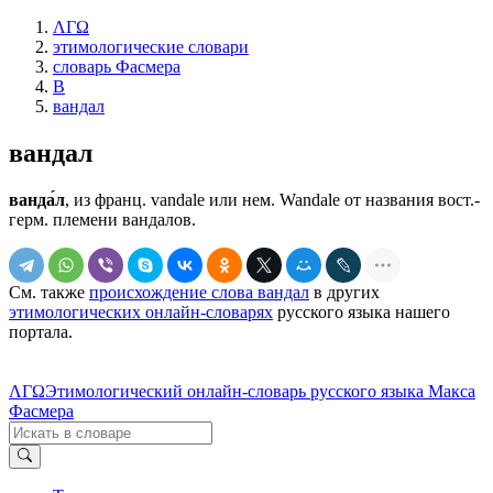
ΛΓΩ
этимологические словари
словарь Фасмера
В
вандал
вандал
ванда́л
, из франц. vandale или нем. Wandale от названия вост.-
герм. племени вандалов.
См. также
происхождение слова вандал
в других
этимологических онлайн-словарях
русского языка нашего
портала.
ΛΓΩ
Этимологический онлайн-словарь русского языка Макса
Фасмера