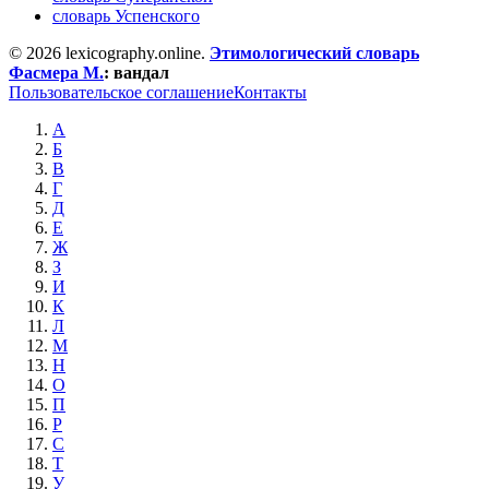
словарь Успенского
© 2026 lexicography.online.
Этимологический словарь
Фасмера М.
:
вандал
Пользовательское соглашение
Контакты
А
Б
В
Г
Д
Е
Ж
З
И
К
Л
М
Н
О
П
Р
С
Т
У