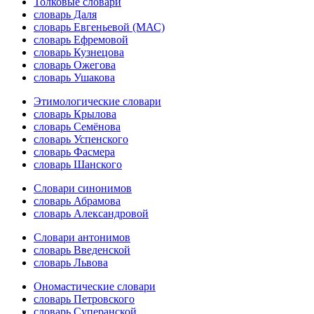
Толковые словари
словарь Даля
словарь Евгеньевой (МАС)
словарь Ефремовой
словарь Кузнецова
словарь Ожегова
словарь Ушакова
Этимологические словари
словарь Крылова
словарь Семёнова
словарь Успенского
словарь Фасмера
словарь Шанского
Словари синонимов
словарь Абрамова
словарь Александровой
Словари антонимов
словарь Введенской
словарь Львова
Ономастические словари
словарь Петровского
словарь Суперанской