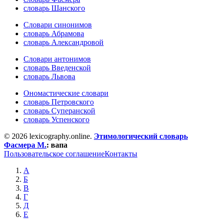
словарь Шанского
Словари синонимов
словарь Абрамова
словарь Александровой
Словари антонимов
словарь Введенской
словарь Львова
Ономастические словари
словарь Петровского
словарь Суперанской
словарь Успенского
© 2026 lexicography.online.
Этимологический словарь
Фасмера М.
:
вапа
Пользовательское соглашение
Контакты
А
Б
В
Г
Д
Е