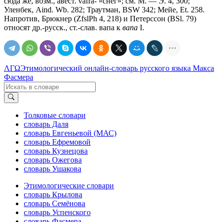
сюда же, возм., авест. vafra- «снег»; см. М. — Э. 4, 300;
Уленбек, Aind. Wb. 282; Траутман, BSW 342; Мейе, Et. 258.
Напротив, Брюкнер (ZfslPh 4, 218) и Петерссон (BSl. 79)
относят др.-русск., ст.-слав.
вапа
к
вапа
I.
ΛΓΩ
Этимологический онлайн-словарь русского языка Макса
Фасмера
Толковые словари
словарь Даля
словарь Евгеньевой (МАС)
словарь Ефремовой
словарь Кузнецова
словарь Ожегова
словарь Ушакова
Этимологические словари
словарь Крылова
словарь Семёнова
словарь Успенского
словарь Фасмера