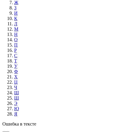
Ж
З
И
К
Л
М
Н
О
П
Р
С
Т
У
Ф
Х
Ц
Ч
Ш
Щ
Э
Ю
Я
Ошибка в тексте