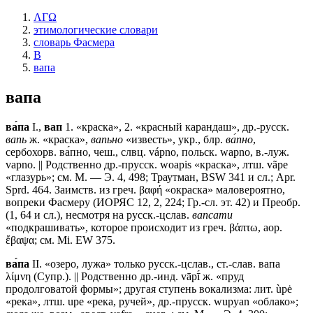
ΛΓΩ
этимологические словари
словарь Фасмера
В
вапа
вапа
ва́па
I.,
вап
1. «краска», 2. «красный карандаш», др.-русск.
вапь
ж. «краска»,
вапьно
«известь», укр., блр.
ва́пно
,
сербохорв. ва́пно, чеш., слвц. vápno, польск. wapno, в.-луж.
vapno. || Родственно др.-прусск. woapis «краска», лтш. vãpe
«глазурь»; см. М. — Э. 4, 498; Траутман, BSW 341 и сл.; Apr.
Sprd. 464. Заимств. из греч. βαφή «окраска» маловероятно,
вопреки Фасмеру (ИОРЯС 12, 2, 224; Гр.-сл. эт. 42) и Преобр.
(1, 64 и сл.), несмотря на русск.-цслав.
вапсати
«подкрашивать», которое происходит из греч. βάπτω, аор.
ἔβαψα; см. Mi. EW 375.
ва́па
II. «озеро, лужа» только русск.-цслав., ст.-слав.
вапа
λίμνη (Супр.). || Родственно др.-инд. vāpī́ ж. «пруд
продолговатой формы»; другая ступень вокализма: лит. ùpė
«река», лтш. upe «река, ручей», др.-прусск. wupyan «облако»;