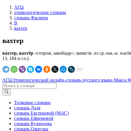
ΛΓΩ
этимологические словари
словарь Фасмера
В
вахтер
вахтер
ва́хтер, вахтёр
«сторож, швейцар»; заимств. из ср.-нж.-н. wachte
13, 184 и сл.).
ΛΓΩ
Этимологический онлайн-словарь русского языка Макса 
Толковые словари
словарь Даля
словарь Евгеньевой (МАС)
словарь Ефремовой
словарь Кузнецова
словарь Ожегова