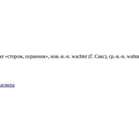
r «сторож, охранник», нов.-в.-н. wachter (Г. Сакс), ср.-в.-н. wa
Фасмера