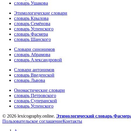
словарь Ушакова
Этимологические словари
словарь Крылова
словарь Семёнова
словарь Успенского
словарь Фасмера
словарь Шанского
Словари синонимов
словарь Абрамова
словарь Александровой
Словари антонимов
словарь Введенской
словарь Львова
Ономастические словари
словарь Петровского
словарь Суперанской
словарь Успенского
© 2026 lexicography.online.
Этимологический словарь Фасмер
Пользовательское соглашение
Контакты