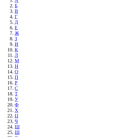
А
Б
В
Г
Д
Е
Ж
З
И
К
Л
М
Н
О
П
Р
С
Т
У
Ф
Х
Ц
Ч
Ш
Щ