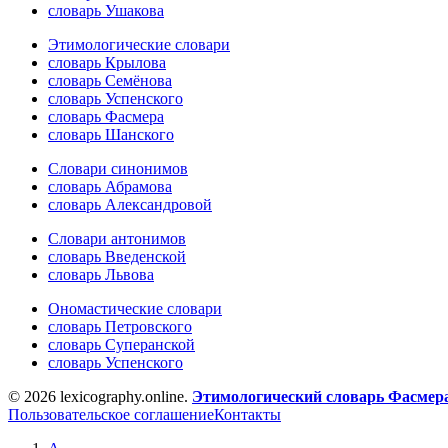
словарь Ушакова
Этимологические словари
словарь Крылова
словарь Семёнова
словарь Успенского
словарь Фасмера
словарь Шанского
Словари синонимов
словарь Абрамова
словарь Александровой
Словари антонимов
словарь Введенской
словарь Львова
Ономастические словари
словарь Петровского
словарь Суперанской
словарь Успенского
© 2026 lexicography.online.
Этимологический словарь Фасмер
Пользовательское соглашение
Контакты