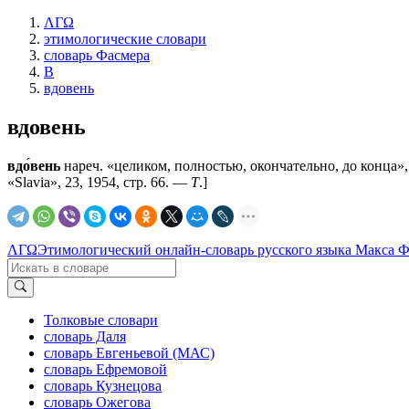
ΛΓΩ
этимологические словари
словарь Фасмера
В
вдовень
вдовень
вдо́вень
нареч. «целиком, полностью, окончательно, до конца», 
«Slavia», 23, 1954, стр. 66. —
Т
.]
ΛΓΩ
Этимологический онлайн-словарь русского языка Макса 
Толковые словари
словарь Даля
словарь Евгеньевой (МАС)
словарь Ефремовой
словарь Кузнецова
словарь Ожегова