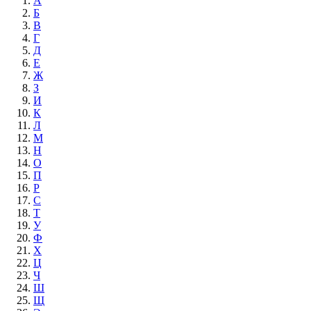
А
Б
В
Г
Д
Е
Ж
З
И
К
Л
М
Н
О
П
Р
С
Т
У
Ф
Х
Ц
Ч
Ш
Щ