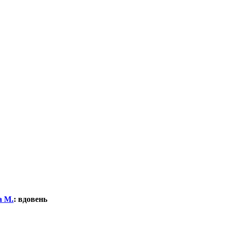
а М.
:
вдовень