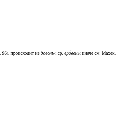
. 96), происходит из
доволь-
; ср.
вро́вень
; иначе см. Махек,