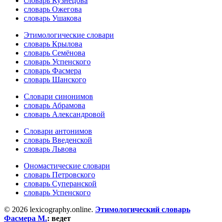
словарь Кузнецова
словарь Ожегова
словарь Ушакова
Этимологические словари
словарь Крылова
словарь Семёнова
словарь Успенского
словарь Фасмера
словарь Шанского
Словари синонимов
словарь Абрамова
словарь Александровой
Словари антонимов
словарь Введенской
словарь Львова
Ономастические словари
словарь Петровского
словарь Суперанской
словарь Успенского
© 2026 lexicography.online.
Этимологический словарь
Фасмера М.
:
ведет