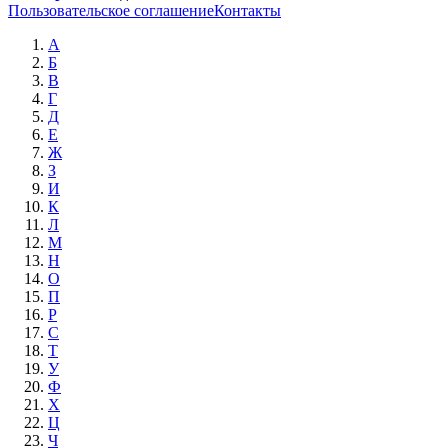
Пользовательское соглашение
Контакты
А
Б
В
Г
Д
Е
Ж
З
И
К
Л
М
Н
О
П
Р
С
Т
У
Ф
Х
Ц
Ч