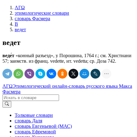
ΛΓΩ
этимологические словари
словарь Фасмера
В
ведет
ведет
веде́т
«конный разъезд», у Порошина, 1764 г.; см. Христиани
57; заимств. из франц. vedette, ит. vedetta; ср. Доза 742.
ΛΓΩ
Этимологический онлайн-словарь русского языка Макса
Фасмера
Толковые словари
словарь Даля
словарь Евгеньевой (МАС)
словарь Ефремовой