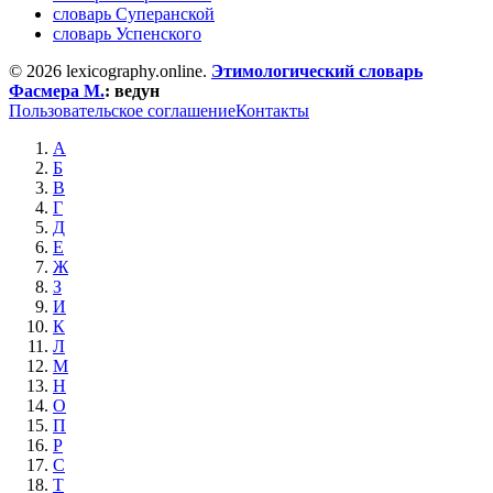
словарь Суперанской
словарь Успенского
© 2026 lexicography.online.
Этимологический словарь
Фасмера М.
:
ведун
Пользовательское соглашение
Контакты
А
Б
В
Г
Д
Е
Ж
З
И
К
Л
М
Н
О
П
Р
С
Т