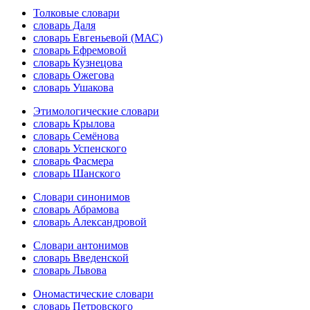
Толковые словари
словарь Даля
словарь Евгеньевой (МАС)
словарь Ефремовой
словарь Кузнецова
словарь Ожегова
словарь Ушакова
Этимологические словари
словарь Крылова
словарь Семёнова
словарь Успенского
словарь Фасмера
словарь Шанского
Словари синонимов
словарь Абрамова
словарь Александровой
Словари антонимов
словарь Введенской
словарь Львова
Ономастические словари
словарь Петровского