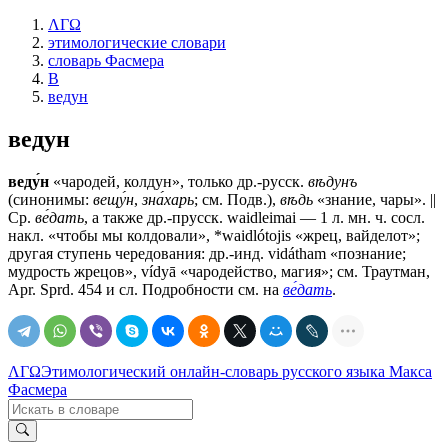
ΛΓΩ
этимологические словари
словарь Фасмера
В
ведун
ведун
веду́н
«чародей, колдун», только др.-русск.
вѣдунъ
(синонимы:
вещу́н
,
зна́харь
; см. Подв.),
вѣдь
«знание, чары». ||
Ср.
ве́дать
, а также др.-прусск. waidleimai — 1 л. мн. ч. сосл.
накл. «чтобы мы колдовали», *waidlótojis «жрец, вайделот»;
другая ступень чередования: др.-инд. vidátham «познание;
мудрость жрецов», vídyā «чародейство, магия»; см. Траутман,
Apr. Sprd. 454 и сл. Подробности см. на
ве́дать
.
ΛΓΩ
Этимологический онлайн-словарь русского языка Макса
Фасмера