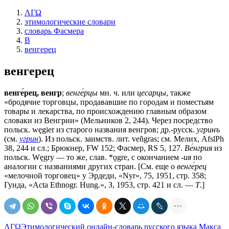
ΛΓΩ
этимологические словари
словарь Фасмера
В
венгерец
венгерец
венге́рец, венгр
;
венге́рцы
мн. ч. или
цесарцы
, также
«бродячие торговцы, продававшие по городам и поместьям
товары и лекарства, по происхождению главным образом
словаки из Венгрии» (Мельников 2, 244). Через посредство
польск. węgier из старого названия венгров; др.-русск.
угринъ
(см.
угрин
). Из польск. заимств. лит. veñgras; см. Мелих, AfslPh
38, 244 и сл.; Брюкнер, FW 152; Фасмер, RS 5, 127.
Ве́нгрия
из
польск. Węgry — то же, слав. *ǫgre, с окончанием
-ия
по
аналогии с названиями других стран. [См. еще о
венге́рец
«мелочной торговец» у Эрдеди, «Nyr», 75, 1951, стр. 358;
Гунда, «Acta Ethnogr. Hung.», З, 1953, стр. 421 и сл. —
Т
.]
ΛΓΩ
Этимологический онлайн-словарь русского языка Макса