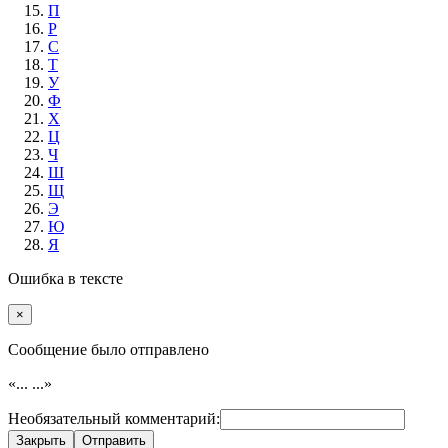
П
Р
С
Т
У
Ф
Х
Ц
Ч
Ш
Щ
Э
Ю
Я
Ошибка в тексте
×
Cообщение было отправлено
«...
...»
Необязательный комментарий:
Закрыть
Отправить