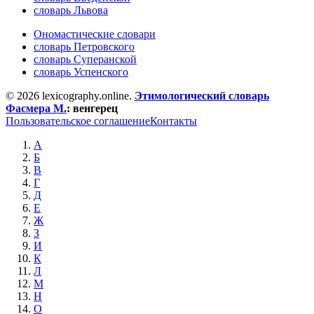
словарь Львова
Ономастические словари
словарь Петровского
словарь Суперанской
словарь Успенского
© 2026 lexicography.online.
Этимологический словарь
Фасмера М.
:
венгерец
Пользовательское соглашение
Контакты
А
Б
В
Г
Д
Е
Ж
З
И
К
Л
М
Н
О