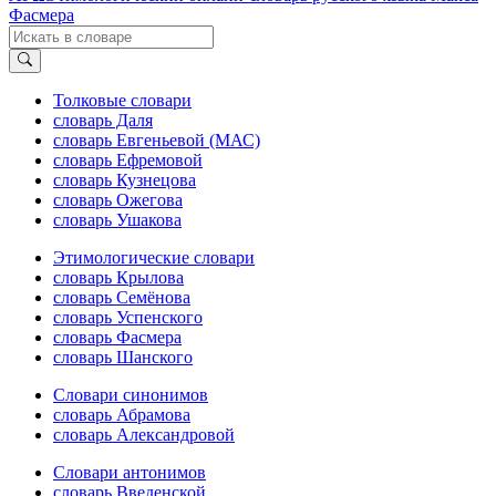
Фасмера
Толковые словари
словарь Даля
словарь Евгеньевой (МАС)
словарь Ефремовой
словарь Кузнецова
словарь Ожегова
словарь Ушакова
Этимологические словари
словарь Крылова
словарь Семёнова
словарь Успенского
словарь Фасмера
словарь Шанского
Словари синонимов
словарь Абрамова
словарь Александровой
Словари антонимов
словарь Введенской