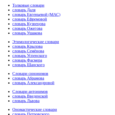
Толковые словари
словарь Даля
словарь Евгеньевой (МАС)
словарь Ефремовой
словарь Кузнецова
словарь Ожегова
словарь Ушакова
Этимологические словари
словарь Крылова
словарь Семёнова
словарь Успенского
словарь Фасмера
словарь Шанского
Словари синонимов
словарь Абрамова
словарь Александровой
Словари антонимов
словарь Введенской
словарь Львова
Ономастические словари
словарь Петровского