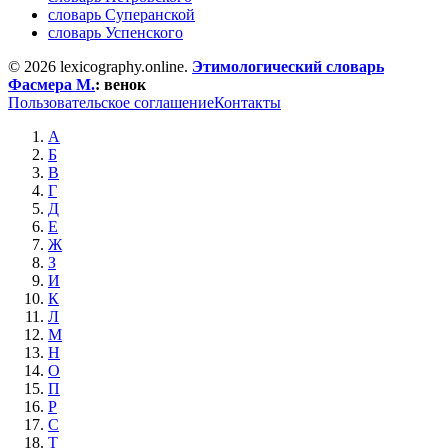
словарь Суперанской
словарь Успенского
© 2026 lexicography.online.
Этимологический словарь
Фасмера М.
:
венок
Пользовательское соглашение
Контакты
А
Б
В
Г
Д
Е
Ж
З
И
К
Л
М
Н
О
П
Р
С
Т