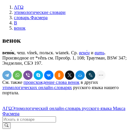
ΛΓΩ
этимологические словари
словарь Фасмера
В
венок
венок
вено́к
, чеш. vínek, польск. wianek. Ср.
вене́ц
и
вить
.
Производное от *věnъ см. Преобр. 1, 108; Траутман, BSW 347;
Эндзелин, СБЭ 197.
См. также
происхождение слова венок
в других
этимологических онлайн-словарях
русского языка нашего
портала.
ΛΓΩ
Этимологический онлайн-словарь русского языка Макса
Фасмера