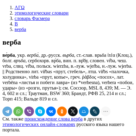
ΛΓΩ
этимологические словари
словарь Фасмера
В
верба
верба
ве́рба
, укр.
верба́
, др.-русск.
вьрба
, ст.-слав.
врьба
ἰτέα (Клоц.),
болг.
връба
, сербохорв. вр́ба, вин. п. вр̑бу, словен. vŕba, чеш.
vrba, слвц. vŕba, польск. wierzba, в.-луж. wjeŕba, н.-луж. wjerba.
|| Родственно лит. vir̃bas «прут, стебель», лтш. vir̂bs «палочка,
холудинка», virba «прут, копье», греч. ῥάβδος «посох», лат.
verbēna «листья и побеги лавра» (из *verbesna), verbera «побои,
удары» (из «розги, прутья»); см. Соссюр, MSL 8, 439; М. — Э.
4, 602 и сл.; Траутман, BSW 360; Брандт, РФВ 25, 214 и сл.;
Торп 415; Вальде 819 и сл.
См. также
происхождение слова верба
в других
этимологических онлайн-словарях
русского языка нашего
портала.