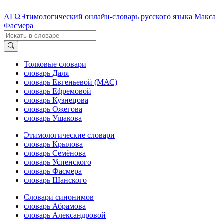
ΛΓΩ
Этимологический онлайн-словарь русского языка Макса
Фасмера
Толковые словари
словарь Даля
словарь Евгеньевой (МАС)
словарь Ефремовой
словарь Кузнецова
словарь Ожегова
словарь Ушакова
Этимологические словари
словарь Крылова
словарь Семёнова
словарь Успенского
словарь Фасмера
словарь Шанского
Словари синонимов
словарь Абрамова
словарь Александровой