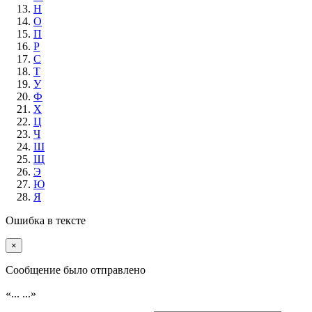
Н
О
П
Р
С
Т
У
Ф
Х
Ц
Ч
Ш
Щ
Э
Ю
Я
Ошибка в тексте
×
Cообщение было отправлено
«...
...»