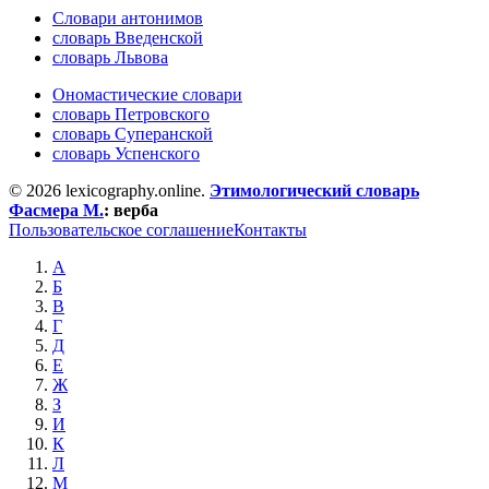
Словари антонимов
словарь Введенской
словарь Львова
Ономастические словари
словарь Петровского
словарь Суперанской
словарь Успенского
© 2026 lexicography.online.
Этимологический словарь
Фасмера М.
:
верба
Пользовательское соглашение
Контакты
А
Б
В
Г
Д
Е
Ж
З
И
К
Л
М