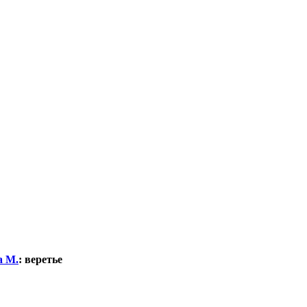
а М.
:
веретье