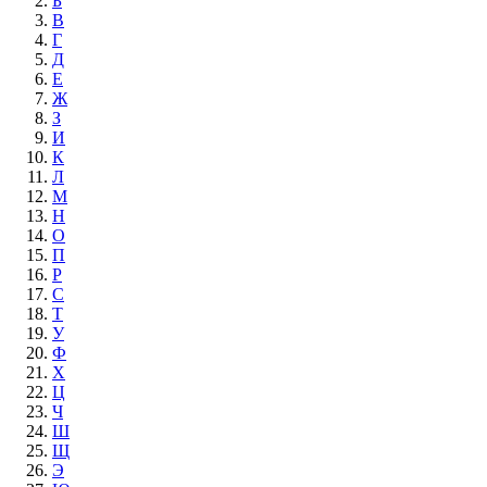
Б
В
Г
Д
Е
Ж
З
И
К
Л
М
Н
О
П
Р
С
Т
У
Ф
Х
Ц
Ч
Ш
Щ
Э