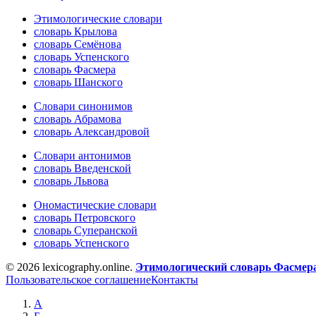
Этимологические словари
словарь Крылова
словарь Семёнова
словарь Успенского
словарь Фасмера
словарь Шанского
Словари синонимов
словарь Абрамова
словарь Александровой
Словари антонимов
словарь Введенской
словарь Львова
Ономастические словари
словарь Петровского
словарь Суперанской
словарь Успенского
© 2026 lexicography.online.
Этимологический словарь Фасмер
Пользовательское соглашение
Контакты
А