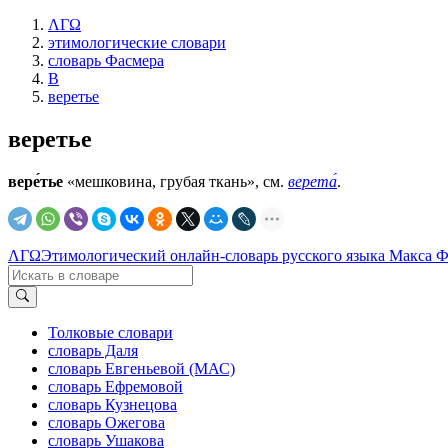
ΛΓΩ
этимологические словари
словарь Фасмера
В
веретье
веретье
вере́тье
«мешковина, грубая ткань», см.
верета́
.
ΛΓΩ
Этимологический онлайн-словарь русского языка Макса 
Толковые словари
словарь Даля
словарь Евгеньевой (МАС)
словарь Ефремовой
словарь Кузнецова
словарь Ожегова
словарь Ушакова