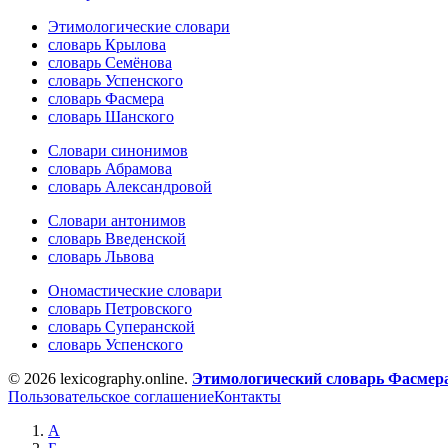
Этимологические словари
словарь Крылова
словарь Семёнова
словарь Успенского
словарь Фасмера
словарь Шанского
Словари синонимов
словарь Абрамова
словарь Александровой
Словари антонимов
словарь Введенской
словарь Львова
Ономастические словари
словарь Петровского
словарь Суперанской
словарь Успенского
© 2026 lexicography.online.
Этимологический словарь Фасмер
Пользовательское соглашение
Контакты
А