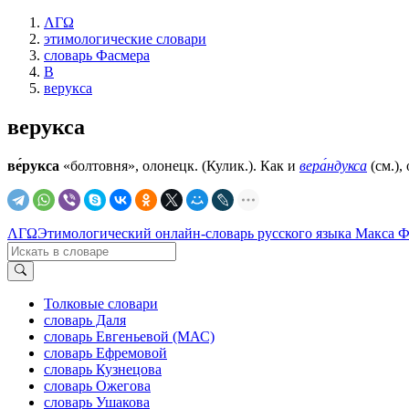
ΛΓΩ
этимологические словари
словарь Фасмера
В
верукса
верукса
ве́рукса
«болтовня», олонецк. (Кулик.). Как и
вера́ндукса
(см.),
ΛΓΩ
Этимологический онлайн-словарь русского языка Макса 
Толковые словари
словарь Даля
словарь Евгеньевой (МАС)
словарь Ефремовой
словарь Кузнецова
словарь Ожегова
словарь Ушакова