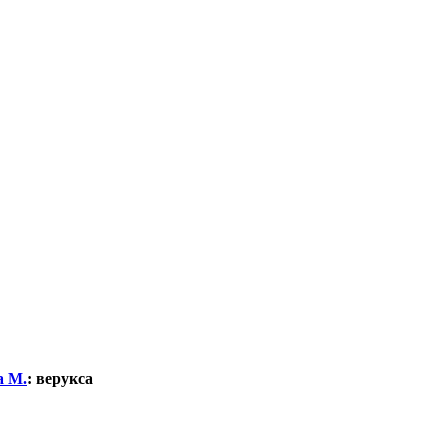
а М.
:
верукса