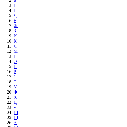
Б
В
Г
Д
Е
Ж
З
И
К
Л
М
Н
О
П
Р
С
Т
У
Ф
Х
Ц
Ч
Ш
Щ
Э