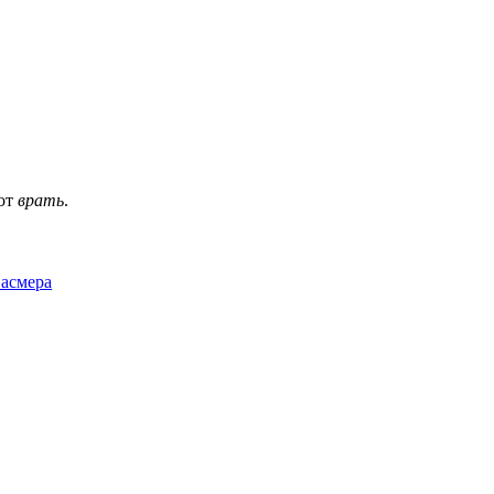
 от
врать
.
Фасмера