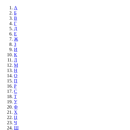
А
Б
В
Г
Д
Е
Ж
З
И
К
Л
М
Н
О
П
Р
С
Т
У
Ф
Х
Ц
Ч
Ш