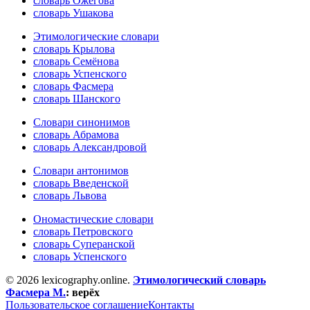
словарь Ожегова
словарь Ушакова
Этимологические словари
словарь Крылова
словарь Семёнова
словарь Успенского
словарь Фасмера
словарь Шанского
Словари синонимов
словарь Абрамова
словарь Александровой
Словари антонимов
словарь Введенской
словарь Львова
Ономастические словари
словарь Петровского
словарь Суперанской
словарь Успенского
© 2026 lexicography.online.
Этимологический словарь
Фасмера М.
:
верёх
Пользовательское соглашение
Контакты