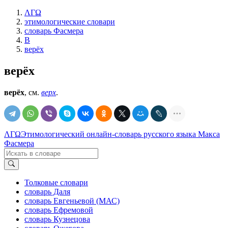
ΛΓΩ
этимологические словари
словарь Фасмера
В
верёх
верёх
верёх
, см.
верх
.
ΛΓΩ
Этимологический онлайн-словарь русского языка Макса
Фасмера
Толковые словари
словарь Даля
словарь Евгеньевой (МАС)
словарь Ефремовой
словарь Кузнецова