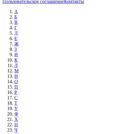
Пользовательское соглашение
Контакты
А
Б
В
Г
Д
Е
Ж
З
И
К
Л
М
Н
О
П
Р
С
Т
У
Ф
Х
Ц
Ч