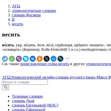
ΛΓΩ
этимологические словари
словарь Фасмера
В
весить
весить
ве́сить
, укр.
вíсити
, болг.
ве́ся
, сербохорв. вjе̏шати «вешать», чеш.
«освящать» (Бернекер, Kelle-Festschrift 1 и сл.) неубедительно; 
См. также
происхождение слова весить
в других
этимологическ
ΛΓΩ
Этимологический онлайн-словарь русского языка Макса 
Толковые словари
словарь Даля
словарь Евгеньевой (МАС)
словарь Ефремовой