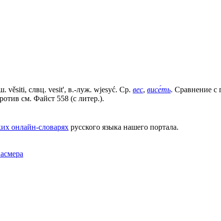
 věsiti, слвц. vesit', в.-луж. wjesyć. Ср.
вес
,
висе́ть
. Сравнение с 
против см. Файст 558 (с литер.).
их онлайн-словарях
русского языка нашего портала.
Фасмера