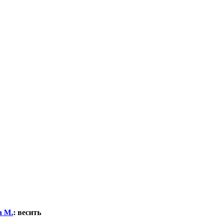
а М.
:
весить