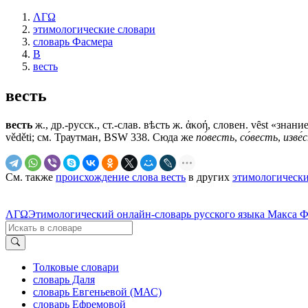
ΛΓΩ
этимологические словари
словарь Фасмера
В
весть
весть
весть
ж., др.-русск., ст.-слав.
вѣсть
ж. ἀκοή, словен. vȇst «знание»
věděti; см. Траутман, BSW 338. Сюда же
по́весть
,
со́весть
,
изве́
См. также
происхождение слова весть
в других
этимологически
ΛΓΩ
Этимологический онлайн-словарь русского языка Макса 
Толковые словари
словарь Даля
словарь Евгеньевой (МАС)
словарь Ефремовой