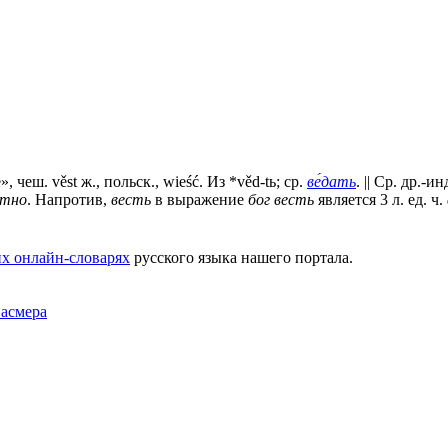
, чеш. věst ж., польск., wieść. Из *věd-tь; ср.
ве́дать
. || Ср. др.-и
стно
. Напротив,
весть
в выражение
бог весть
является 3 л. ед. ч.
х онлайн-словарях
русского языка нашего портала.
Фасмера