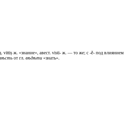
нд. vittiṣ ж. «знание», авест. visti- ж. — то же; с -ě- под влиянием
вѣсть
от гл.
вѣдѣти
«знать».