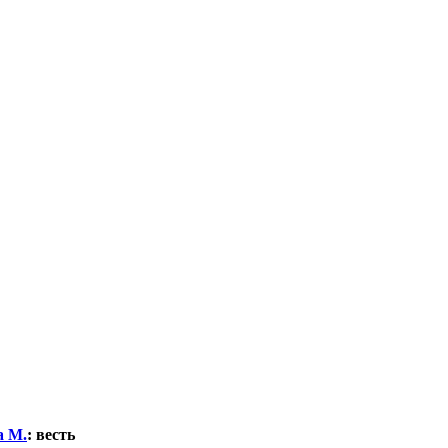
а М.
:
весть