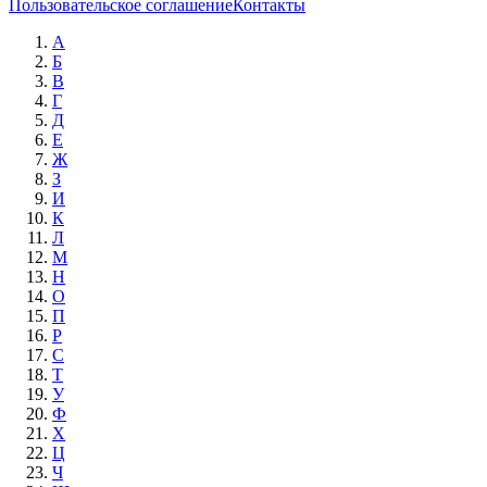
Пользовательское соглашение
Контакты
А
Б
В
Г
Д
Е
Ж
З
И
К
Л
М
Н
О
П
Р
С
Т
У
Ф
Х
Ц
Ч