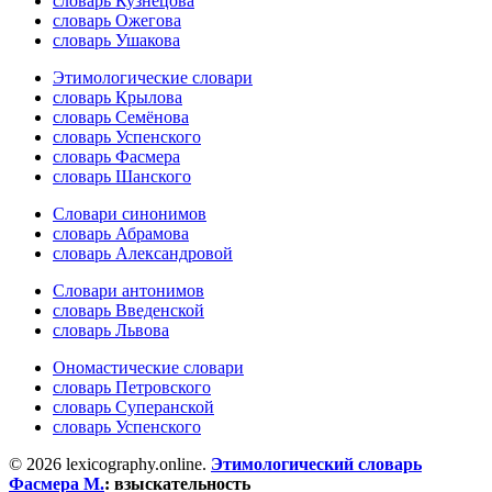
словарь Кузнецова
словарь Ожегова
словарь Ушакова
Этимологические словари
словарь Крылова
словарь Семёнова
словарь Успенского
словарь Фасмера
словарь Шанского
Словари синонимов
словарь Абрамова
словарь Александровой
Словари антонимов
словарь Введенской
словарь Львова
Ономастические словари
словарь Петровского
словарь Суперанской
словарь Успенского
© 2026 lexicography.online.
Этимологический словарь
Фасмера М.
:
взыскательность