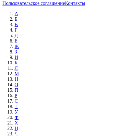
Пользовательское соглашение
Контакты
А
Б
В
Г
Д
Е
Ж
З
И
К
Л
М
Н
О
П
Р
С
Т
У
Ф
Х
Ц
Ч