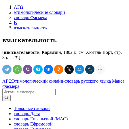
ΛΓΩ
этимологические словари
словарь Фасмера
В
взыскательность
взыскательность
[
взыска́тельность
, Карамзин, 1802 г.; см. Хюттль-Ворт, стр.
85. —
Т
.]
ΛΓΩ
Этимологический онлайн-словарь русского языка Макса
Фасмера
Толковые словари
словарь Даля
словарь Евгеньевой (МАС)
словарь Ефремовой