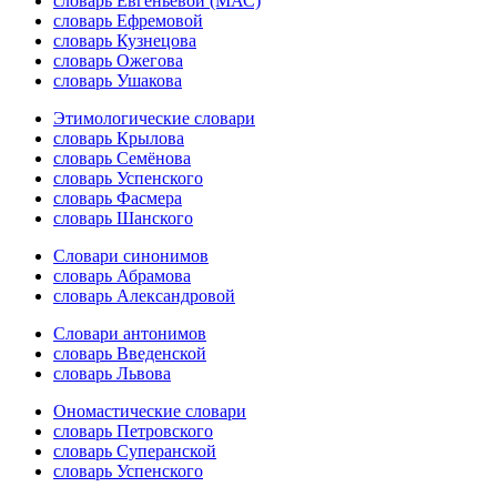
словарь Евгеньевой (МАС)
словарь Ефремовой
словарь Кузнецова
словарь Ожегова
словарь Ушакова
Этимологические словари
словарь Крылова
словарь Семёнова
словарь Успенского
словарь Фасмера
словарь Шанского
Словари синонимов
словарь Абрамова
словарь Александровой
Словари антонимов
словарь Введенской
словарь Львова
Ономастические словари
словарь Петровского
словарь Суперанской
словарь Успенского