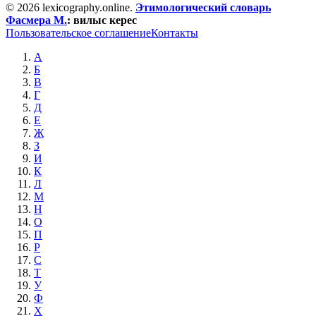
© 2026 lexicography.online.
Этимологический словарь
Фасмера М.
:
вилыс керес
Пользовательское соглашение
Контакты
А
Б
В
Г
Д
Е
Ж
З
И
К
Л
М
Н
О
П
Р
С
Т
У
Ф
Х