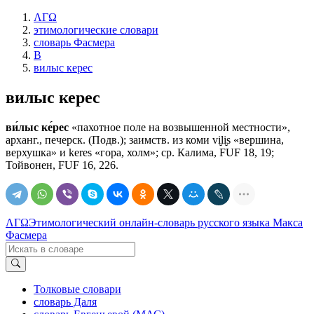
ΛΓΩ
этимологические словари
словарь Фасмера
В
вилыс керес
вилыс керес
ви́лыс ке́рес
«пахотное поле на возвышенной местности»,
арханг., печерск. (Подв.); заимств. из коми vi̮li̮s «вершина,
верхушка» и keres «гора, холм»; ср. Калима, FUF 18, 19;
Тойвонен, FUF 16, 226.
ΛΓΩ
Этимологический онлайн-словарь русского языка Макса
Фасмера
Толковые словари
словарь Даля