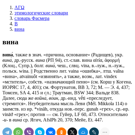
ΛΓΩ
этимологические словари
словарь Фасмера
В
вина
вина
вина́
, также в знач. «причина, основание» (Радищев), укр.
вина́
, др.-русск.
вина
(РП 94), ст.-слав.
вина
αἰτία, ἀφορμή
(Клоц., Супр.), болг.
вина́
, чеш., слвц. vina, в.-луж., н.-луж.,
польск. wina. || Родственно лит. vaina «ошибка», лтш. vaĩna
«вина», atvainuôt «извинять», а также, возм., лат. vindex
«мститель», собств. «назначающий пеню» (см. Корш у Когена,
ИОРЯС 17, 4, 401); см. Фортунатов, ВВ 3, 72; М. — Э. 4, 437;
Томсен, SA 4, 415 и сл.; Траутман, BSW 344; Вальде 838.
Далее, сюда же
война́
,
во́ин
, др.-инд. vḗti «преследует,
стремится». Неубедительна мысль Леви (Mél. Mikkola 114) о
заимств. из ир. *vināh, откуда нов.-перс. gunah «грех», ср.-ир.
vināϑ «грех»; против — см. Гуйер, LF 60, 473. Относительно
-и-
в
вина́
ср. Ягич, AfslPh 20, 370; Мейе, Et. 447.