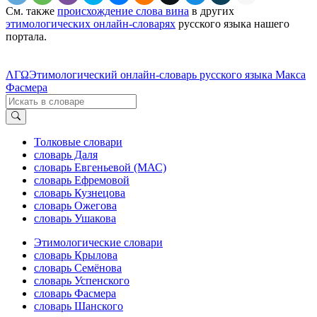
См. также
происхождение слова вина
в других
этимологических онлайн-словарях
русского языка нашего
портала.
ΛΓΩ
Этимологический онлайн-словарь русского языка Макса
Фасмера
Толковые словари
словарь Даля
словарь Евгеньевой (МАС)
словарь Ефремовой
словарь Кузнецова
словарь Ожегова
словарь Ушакова
Этимологические словари
словарь Крылова
словарь Семёнова
словарь Успенского
словарь Фасмера
словарь Шанского