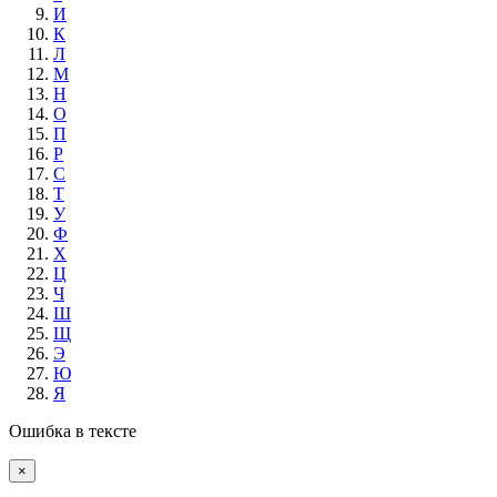
И
К
Л
М
Н
О
П
Р
С
Т
У
Ф
Х
Ц
Ч
Ш
Щ
Э
Ю
Я
Ошибка в тексте
×