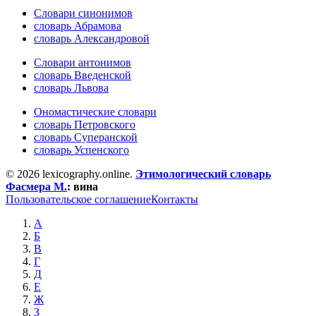
Словари синонимов
словарь Абрамова
словарь Александровой
Словари антонимов
словарь Введенской
словарь Львова
Ономастические словари
словарь Петровского
словарь Суперанской
словарь Успенского
© 2026 lexicography.online.
Этимологический словарь
Фасмера М.
:
вина
Пользовательское соглашение
Контакты
А
Б
В
Г
Д
Е
Ж
З