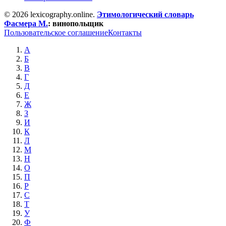
© 2026 lexicography.online.
Этимологический словарь
Фасмера М.
:
винопольщик
Пользовательское соглашение
Контакты
А
Б
В
Г
Д
Е
Ж
З
И
К
Л
М
Н
О
П
Р
С
Т
У
Ф