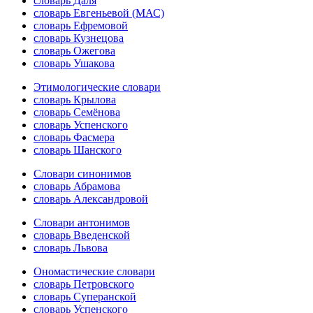
словарь Даля
словарь Евгеньевой (МАС)
словарь Ефремовой
словарь Кузнецова
словарь Ожегова
словарь Ушакова
Этимологические словари
словарь Крылова
словарь Семёнова
словарь Успенского
словарь Фасмера
словарь Шанского
Словари синонимов
словарь Абрамова
словарь Александровой
Словари антонимов
словарь Введенской
словарь Львова
Ономастические словари
словарь Петровского
словарь Суперанской
словарь Успенского