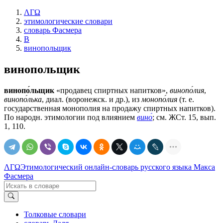
ΛΓΩ
этимологические словари
словарь Фасмера
В
винопольщик
винопольщик
винопо́льщик
«продавец спиртных напитков»,
винопо́лия
,
винопо́лька
, диал. (воронежск. и др.), из
монопо́лия
(т. е.
государственная монополия на продажу спиртных напитков).
По народн. этимологии под влиянием
вино́
; см. ЖСт. 15, вып.
1, 110.
ΛΓΩ
Этимологический онлайн-словарь русского языка Макса
Фасмера
Толковые словари