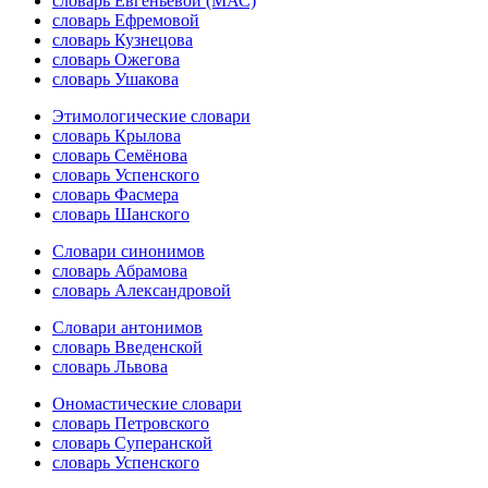
словарь Евгеньевой (МАС)
словарь Ефремовой
словарь Кузнецова
словарь Ожегова
словарь Ушакова
Этимологические словари
словарь Крылова
словарь Семёнова
словарь Успенского
словарь Фасмера
словарь Шанского
Словари синонимов
словарь Абрамова
словарь Александровой
Словари антонимов
словарь Введенской
словарь Львова
Ономастические словари
словарь Петровского
словарь Суперанской
словарь Успенского