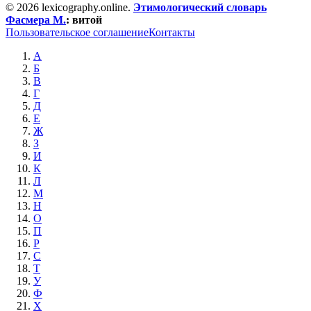
© 2026 lexicography.online.
Этимологический словарь
Фасмера М.
:
витой
Пользовательское соглашение
Контакты
А
Б
В
Г
Д
Е
Ж
З
И
К
Л
М
Н
О
П
Р
С
Т
У
Ф
Х