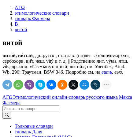
ΛΓΩ
этимологические словари
словарь Фасмера
В
витой
витой
вито́й, ви́тый
, др.-русск., ст.-слав.
(по)витъ
ἐσπαργανωμένος,
сербохорв. ви̏т, чеш. vitý и т. д. || Родственно лит. výtas, лтш.
vîts, др.-инд. vītás «запутанный, витой»; см. Уленбек, Aind.
Wb. 290; Траутман, BSW 346. Подробно см. на
вить
,
вью́
.
ΛΓΩ
Этимологический онлайн-словарь русского языка Макса
Фасмера
Толковые словари
словарь Даля