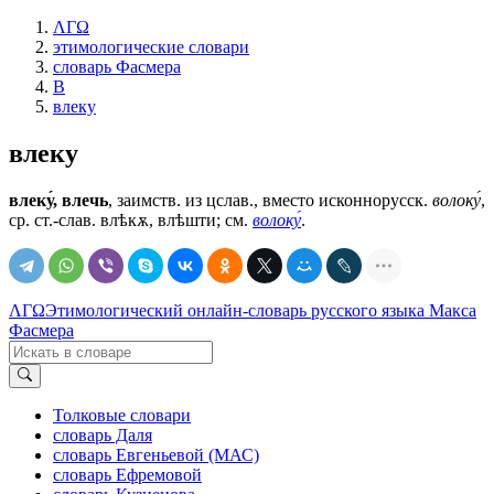
ΛΓΩ
этимологические словари
словарь Фасмера
В
влеку
влеку
влеку́, влечь
, заимств. из цслав., вместо исконнорусск.
волоку́
,
ср. ст.-слав.
влѣкѫ, влѣшти
; см.
волоку́
.
ΛΓΩ
Этимологический онлайн-словарь русского языка Макса
Фасмера
Толковые словари
словарь Даля
словарь Евгеньевой (МАС)
словарь Ефремовой