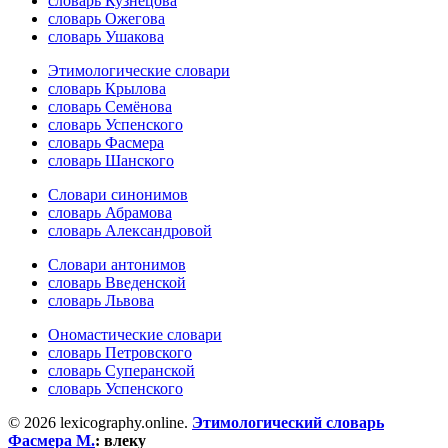
словарь Кузнецова
словарь Ожегова
словарь Ушакова
Этимологические словари
словарь Крылова
словарь Семёнова
словарь Успенского
словарь Фасмера
словарь Шанского
Словари синонимов
словарь Абрамова
словарь Александровой
Словари антонимов
словарь Введенской
словарь Львова
Ономастические словари
словарь Петровского
словарь Суперанской
словарь Успенского
© 2026 lexicography.online.
Этимологический словарь
Фасмера М.
:
влеку