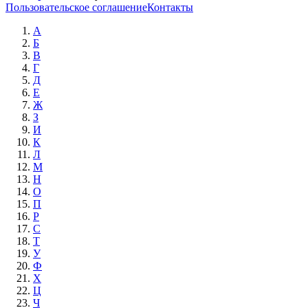
Пользовательское соглашение
Контакты
А
Б
В
Г
Д
Е
Ж
З
И
К
Л
М
Н
О
П
Р
С
Т
У
Ф
Х
Ц
Ч