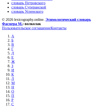
словарь Петровского
словарь Суперанской
словарь Успенского
© 2026 lexicography.online.
Этимологический словарь
Фасмера М.
:
волколак
Пользовательское соглашение
Контакты
А
Б
В
Г
Д
Е
Ж
З
И
К
Л
М
Н
О
П
Р
С