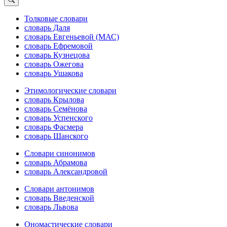
Толковые словари
словарь Даля
словарь Евгеньевой (МАС)
словарь Ефремовой
словарь Кузнецова
словарь Ожегова
словарь Ушакова
Этимологические словари
словарь Крылова
словарь Семёнова
словарь Успенского
словарь Фасмера
словарь Шанского
Словари синонимов
словарь Абрамова
словарь Александровой
Словари антонимов
словарь Введенской
словарь Львова
Ономастические словари