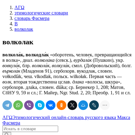
ΛΓΩ
этимологические словари
словарь Фасмера
В
волколак
волколак
волкола́к, волкодла́к
«оборотень, человек, превращающийся
в волка», диал.
волкола́ка
(севск.),
вурдала́к
(Пушкин), укр.
вовкула́к
, блр.
волкола́к
,
волкула́к
, смол. (Добровольский), болг.
въркола́к
(Младенов 91), сербохорв. вуко̀длак, словен.
voɫkodlàk, чеш. vlkodlak, польск. wilkołak. Первая часть —
волк
, вторая тождественна цслав.
длака
«волосы, шкура»,
сербохорв. дла̏ка, словен. dláka; ср. Бернекер 1, 208; Матов,
СбНУ 9, 59 и сл.; Г. Майер, Ngr. Stud. 2, 20; Преобр. 1, 91 и сл.
ΛΓΩ
Этимологический онлайн-словарь русского языка Макса
Фасмера