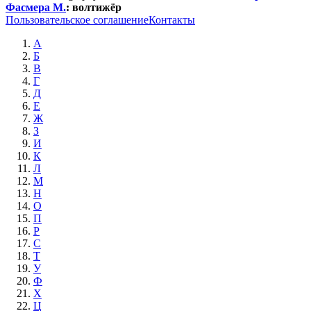
Фасмера М.
:
волтижёр
Пользовательское соглашение
Контакты
А
Б
В
Г
Д
Е
Ж
З
И
К
Л
М
Н
О
П
Р
С
Т
У
Ф
Х
Ц