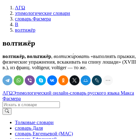
ΛΓΩ
этимологические словари
словарь Фасмера
В
волтижёр
волтижёр
волтижёр, вольтижёр
,
волтижи́ровать
«выполнять прыжки,
физические упражнения, вскакивать на спину лошади» (XVIII
в.), из франц. voltigeur, voltiger — то же.
ΛΓΩ
Этимологический онлайн-словарь русского языка Макса
Фасмера
Толковые словари
словарь Даля
словарь Евгеньевой (МАС)