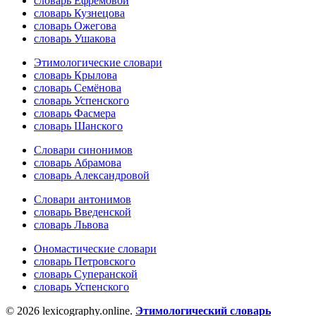
словарь Ефремовой
словарь Кузнецова
словарь Ожегова
словарь Ушакова
Этимологические словари
словарь Крылова
словарь Семёнова
словарь Успенского
словарь Фасмера
словарь Шанского
Словари синонимов
словарь Абрамова
словарь Александровой
Словари антонимов
словарь Введенской
словарь Львова
Ономастические словари
словарь Петровского
словарь Суперанской
словарь Успенского
© 2026 lexicography.online.
Этимологический словарь