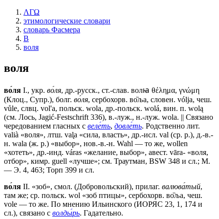
ΛΓΩ
этимологические словари
словарь Фасмера
В
воля
воля
во́ля
I., укр.
во́ля
, др.-русск., ст.-слав.
волꙗ
θέλημα, γνώμη
(Клоц., Супр.), болг.
во́ля
, сербохорв. во̏ља, словен. vólja, чеш.
vůle, слвц. vol'a, польск. wola, др.-польск. wolá, вин. п. wolą
(см. Лось, Jagić-Festschrift 336), в.-луж., н.-луж. wola. || Связано
чередованием гласных с
веле́ть
,
довле́ть
. Родственно лит.
valià «воля», лтш. val̨a «сила, власть», др.-исл. val (ср. р.), д.-в.-
н. wala (ж. р.) «выбор», нов.-в.-н. Wahl — то же, wollen
«хотеть», др.-инд. váras «желание, выбор», авест. vāra- «воля,
отбор», кимр. guell «лучше»; см. Траутман, BSW 348 и сл.; М.
— Э. 4, 463; Торп 399 и сл.
во́ля
II. «зоб», смол. (Добровольский), прилаг.
валюва́тый
,
там же; ср. польск. wol «зоб птицы», сербохорв. во̏ља, чеш.
vole — то же. По мнению Ильинского (ИОРЯС 23, 1, 174 и
сл.), связано с
волды́рь
. Гадательно.