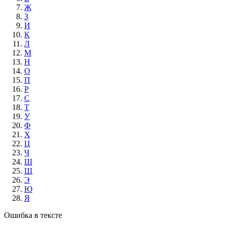
Ж
З
И
К
Л
М
Н
О
П
Р
С
Т
У
Ф
Х
Ц
Ч
Ш
Щ
Э
Ю
Я
Ошибка в тексте