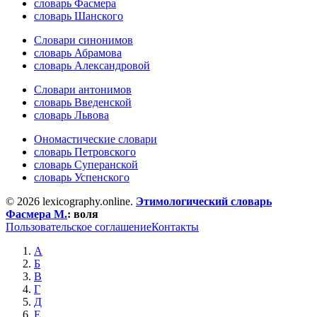
словарь Фасмера
словарь Шанского
Словари синонимов
словарь Абрамова
словарь Александровой
Словари антонимов
словарь Введенской
словарь Львова
Ономастические словари
словарь Петровского
словарь Суперанской
словарь Успенского
© 2026 lexicography.online.
Этимологический словарь
Фасмера М.
:
воля
Пользовательское соглашение
Контакты
А
Б
В
Г
Д
Е