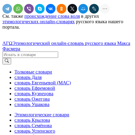
См. также
происхождение слова воля
в других
этимологических онлайн-словарях
русского языка нашего
портала.
ΛΓΩ
Этимологический онлайн-словарь русского языка Макса
Фасмера
Толковые словари
словарь Даля
словарь Евгеньевой (МАС)
словарь Ефремовой
словарь Кузнецова
словарь Ожегова
словарь Ушакова
Этимологические словари
словарь Крылова
словарь Семёнова
словарь Успенского