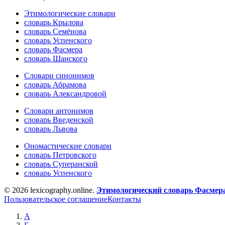
Этимологические словари
словарь Крылова
словарь Семёнова
словарь Успенского
словарь Фасмера
словарь Шанского
Словари синонимов
словарь Абрамова
словарь Александровой
Словари антонимов
словарь Введенской
словарь Львова
Ономастические словари
словарь Петровского
словарь Суперанской
словарь Успенского
© 2026 lexicography.online.
Этимологический словарь Фасмер
Пользовательское соглашение
Контакты
А