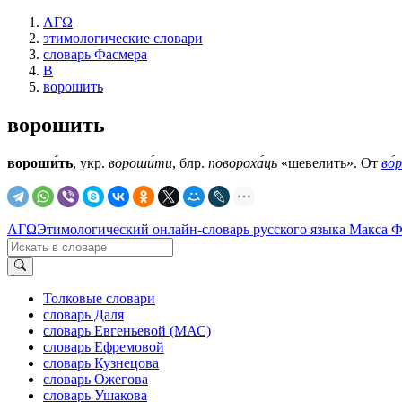
ΛΓΩ
этимологические словари
словарь Фасмера
В
ворошить
ворошить
вороши́ть
, укр.
вороши́ти
, блр.
повороха́ць
«шевелить». От
во́
ΛΓΩ
Этимологический онлайн-словарь русского языка Макса 
Толковые словари
словарь Даля
словарь Евгеньевой (МАС)
словарь Ефремовой
словарь Кузнецова
словарь Ожегова
словарь Ушакова