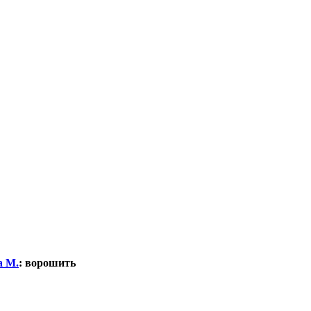
а М.
:
ворошить