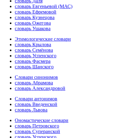
словарь Даля
словарь Евгеньевой (МАС)
словарь Ефремовой
словарь Кузнецова
словарь Ожегова
словарь Ушакова
Этимологические словари
словарь Крылова
словарь Семёнова
словарь Успенского
словарь Фасмера
словарь Шанского
Словари синонимов
словарь Абрамова
словарь Александровой
Словари антонимов
словарь Введенской
словарь Львова
Ономастические словари
словарь Петровского
словарь Суперанской
словарь Успенского