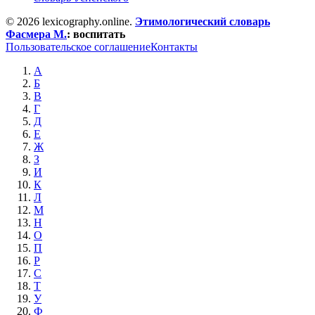
© 2026 lexicography.online.
Этимологический словарь
Фасмера М.
:
воспитать
Пользовательское соглашение
Контакты
А
Б
В
Г
Д
Е
Ж
З
И
К
Л
М
Н
О
П
Р
С
Т
У
Ф