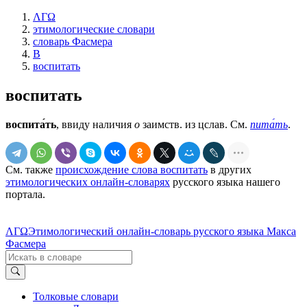
ΛΓΩ
этимологические словари
словарь Фасмера
В
воспитать
воспитать
воспита́ть
, ввиду наличия
о
заимств. из цслав. См.
пита́ть
.
См. также
происхождение слова воспитать
в других
этимологических онлайн-словарях
русского языка нашего
портала.
ΛΓΩ
Этимологический онлайн-словарь русского языка Макса
Фасмера
Толковые словари