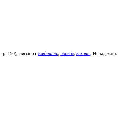
р. 150), связано с
взво́шить
,
подво́х
,
вехоть
. Ненадежно.