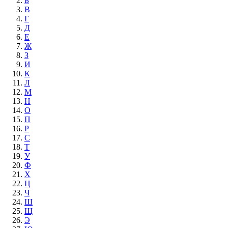
Б
В
Г
Д
Е
Ж
З
И
К
Л
М
Н
О
П
Р
С
Т
У
Ф
Х
Ц
Ч
Ш
Щ
Э