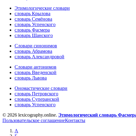
Этимологические словари
словарь Крылова
словарь Семёнова
словарь Успенского
словарь Фасмера
словарь Шанского
Словари синонимов
словарь Абрамова
словарь Александровой
Словари антонимов
словарь Введенской
словарь Львова
Ономастические словари
словарь Петровского
словарь Суперанской
словарь Успенского
© 2026 lexicography.online.
Этимологический словарь Фасмер
Пользовательское соглашение
Контакты
А