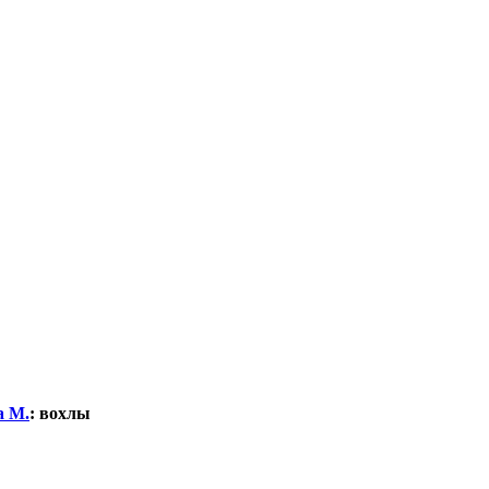
а М.
:
вохлы