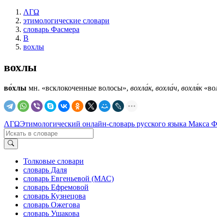
ΛΓΩ
этимологические словари
словарь Фасмера
В
вохлы
вохлы
во́хлы
мн. «всклокоченные волосы»,
вохла́к
,
вохла́ч
,
вохля́к
«вол
ΛΓΩ
Этимологический онлайн-словарь русского языка Макса 
Толковые словари
словарь Даля
словарь Евгеньевой (МАС)
словарь Ефремовой
словарь Кузнецова
словарь Ожегова
словарь Ушакова