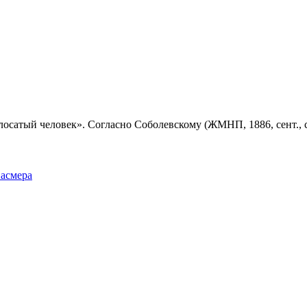
осатый человек». Согласно Соболевскому (ЖМНП, 1886, сент., ст
Фасмера