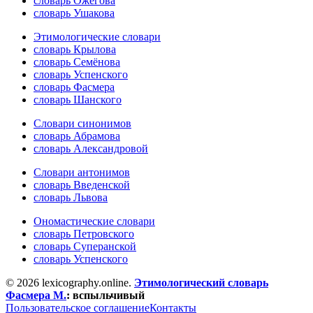
словарь Ожегова
словарь Ушакова
Этимологические словари
словарь Крылова
словарь Семёнова
словарь Успенского
словарь Фасмера
словарь Шанского
Словари синонимов
словарь Абрамова
словарь Александровой
Словари антонимов
словарь Введенской
словарь Львова
Ономастические словари
словарь Петровского
словарь Суперанской
словарь Успенского
© 2026 lexicography.online.
Этимологический словарь
Фасмера М.
:
вспыльчивый
Пользовательское соглашение
Контакты