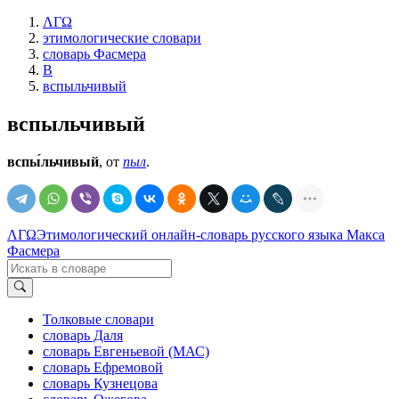
ΛΓΩ
этимологические словари
словарь Фасмера
В
вспыльчивый
вспыльчивый
вспы́льчивый
, от
пыл
.
ΛΓΩ
Этимологический онлайн-словарь русского языка Макса
Фасмера
Толковые словари
словарь Даля
словарь Евгеньевой (МАС)
словарь Ефремовой
словарь Кузнецова