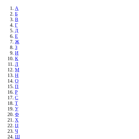
А
Б
В
Г
Д
Е
Ж
З
И
К
Л
М
Н
О
П
Р
С
Т
У
Ф
Х
Ц
Ч
Ш