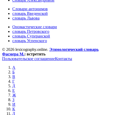
словарь Александровой
Словари антонимов
словарь Введенской
словарь Львова
Ономастические словари
словарь Петровского
словарь Суперанской
словарь Успенского
© 2026 lexicography.online.
Этимологический словарь
Фасмера М.
:
встретить
Пользовательское соглашение
Контакты
А
Б
В
Г
Д
Е
Ж
З
И
К
Л