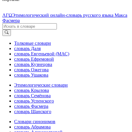
ΛΓΩ
Этимологический онлайн-словарь русского языка Макса
Фасмера
Толковые словари
словарь Даля
словарь Евгеньевой (МАС)
словарь Ефремовой
словарь Кузнецова
словарь Ожегова
словарь Ушакова
Этимологические словари
словарь Крылова
словарь Семёнова
словарь Успенского
словарь Фасмера
словарь Шанского
Словари синонимов
словарь Абрамова