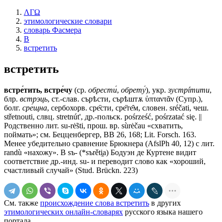
ΛΓΩ
этимологические словари
словарь Фасмера
В
встретить
встретить
встре́тить, встре́чу
(ср.
обрести́
,
обрету́
), укр.
зустрíтити
,
блр.
встрэць
, ст.-слав.
сърѣсти, сърѣштѫ
ὑπταντᾶν (Супр.),
болг.
сре́щна
, сербохорв. сре̏сти, сре̏те̑м, словен. sréčati, чеш.
střetnouti, слвц. stretnút', др.-польск. pośrześć, pośrzatać się. ||
Родственно лит. su-rė̃sti, прош. вр. sùrėčau «схватить,
поймать»; см. Бецценбергер, ВВ 26, 168; Lit. Forsch. 163.
Менее убедительно сравнение Брюкнера (AfslPh 40, 12) с лит.
randù «нахожу». В sъ- (*sъrěti̯a) Бодуэн де Куртене видит
соответствие др.-инд. su- и переводит слово как «хороший,
счастливый случай» (Stud. Brückn. 223)
См. также
происхождение слова встретить
в других
этимологических онлайн-словарях
русского языка нашего
портала.