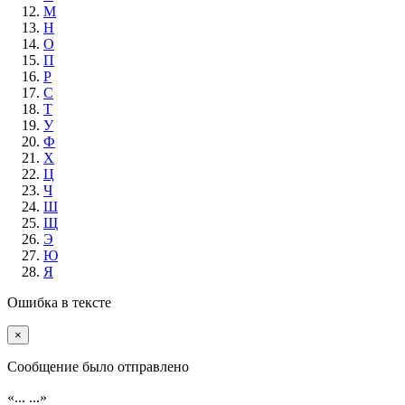
М
Н
О
П
Р
С
Т
У
Ф
Х
Ц
Ч
Ш
Щ
Э
Ю
Я
Ошибка в тексте
×
Cообщение было отправлено
«...
...»