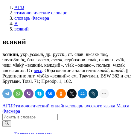
ΛΓΩ
этимологические словари
словарь Фасмера
В
всякий
всякий
всякий
, укр.
уся́кий
, др.-русск., ст.-слав.
вьсакъ
πᾶς,
παντοδαπός, болг.
все́ки
,
ся́как
, сербохорв. сва̏к, словен. vsȃk,
чеш. všaký «всякий, каждый», však «однако», польск. wszak
«все-таки». От
весь
. Образование аналогично
како́й
,
тако́й
. ||
Родственно лит. visõks «всякий»; см. Траутман, BSW 362 и сл.;
Бругман, Total. 71; Преобр. 1, 102.
ΛΓΩ
Этимологический онлайн-словарь русского языка Макса
Фасмера