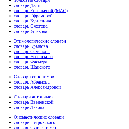
Толковые словари
словарь Даля
словарь Евгеньевой (МАС)
словарь Ефремовой
словарь Кузнецова
словарь Ожегова
словарь Ушакова
Этимологические словари
словарь Крылова
словарь Семёнова
словарь Успенского
словарь Фасмера
словарь Шанского
Словари синонимов
словарь Абрамова
словарь Александровой
Словари антонимов
словарь Введенской
словарь Львова
Ономастические словари
словарь Петровского
словарь Суперанской