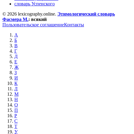
словарь Успенского
© 2026 lexicography.online.
Этимологический словарь
Фасмера М.
:
всякий
Пользовательское соглашение
Контакты
А
Б
В
Г
Д
Е
Ж
З
И
К
Л
М
Н
О
П
Р
С
Т
У