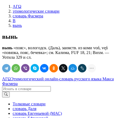
ΛΓΩ
этимологические словари
словарь Фасмера
В
вынь
вынь
вынь
«пояс», вологодск. (Даль), заимств. из коми voń, ve̮ń
«повязка, пояс, бечевка»; см. Калима, FUF 18, 21; Вихм. —
Уотила 329 и сл.
ΛΓΩ
Этимологический онлайн-словарь русского языка Макса
Фасмера
Толковые словари
словарь Даля
словарь Евгеньевой (МАС)