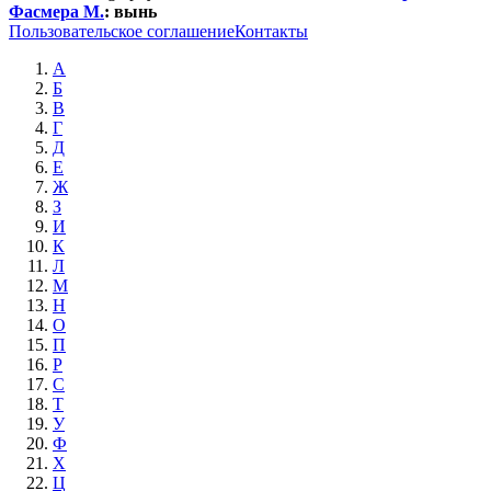
Фасмера М.
:
вынь
Пользовательское соглашение
Контакты
А
Б
В
Г
Д
Е
Ж
З
И
К
Л
М
Н
О
П
Р
С
Т
У
Ф
Х
Ц