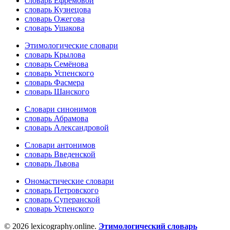
словарь Ефремовой
словарь Кузнецова
словарь Ожегова
словарь Ушакова
Этимологические словари
словарь Крылова
словарь Семёнова
словарь Успенского
словарь Фасмера
словарь Шанского
Словари синонимов
словарь Абрамова
словарь Александровой
Словари антонимов
словарь Введенской
словарь Львова
Ономастические словари
словарь Петровского
словарь Суперанской
словарь Успенского
© 2026 lexicography.online.
Этимологический словарь