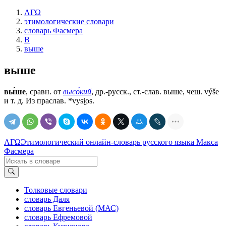
ΛΓΩ
этимологические словари
словарь Фасмера
В
выше
выше
вы́ше
, сравн. от
высо́кий
, др.-русск., ст.-слав.
выше
, чеш. výše
и т. д. Из праслав. *vysi̯os.
ΛΓΩ
Этимологический онлайн-словарь русского языка Макса
Фасмера
Толковые словари
словарь Даля
словарь Евгеньевой (МАС)
словарь Ефремовой