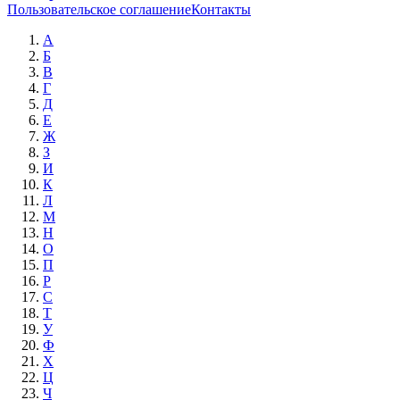
Пользовательское соглашение
Контакты
А
Б
В
Г
Д
Е
Ж
З
И
К
Л
М
Н
О
П
Р
С
Т
У
Ф
Х
Ц
Ч