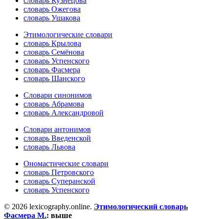
словарь Кузнецова
словарь Ожегова
словарь Ушакова
Этимологические словари
словарь Крылова
словарь Семёнова
словарь Успенского
словарь Фасмера
словарь Шанского
Словари синонимов
словарь Абрамова
словарь Александровой
Словари антонимов
словарь Введенской
словарь Львова
Ономастические словари
словарь Петровского
словарь Суперанской
словарь Успенского
© 2026 lexicography.online.
Этимологический словарь
Фасмера М.
:
выше