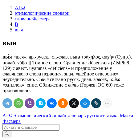
ΛΓΩ
этимологические словари
словарь Фасмера
В
выя
выя
вы́я
«шея», др.-русск., ст.-слав.
выꙗ
τράχηλος, αὑχήν (Супр.),
полаб. våijo. || Темное слово. Сравнение Лёвенталя (ZfslPh 8.
129) с авест. uyamnas «deficiens» и предположение у
славянского слова первонач. знач. «шейное отверстие»
неубедительно. С
вы́я
связано русск. диал.
заво́ек
,
-о́йка
«затылок», енис. Сближение с
ви́ть
(Горяев, ЭС 60) тоже
произвольно.
ΛΓΩ
Этимологический онлайн-словарь русского языка Макса
Фасмера