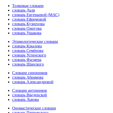
Толковые словари
словарь Даля
словарь Евгеньевой (МАС)
словарь Ефремовой
словарь Кузнецова
словарь Ожегова
словарь Ушакова
Этимологические словари
словарь Крылова
словарь Семёнова
словарь Успенского
словарь Фасмера
словарь Шанского
Словари синонимов
словарь Абрамова
словарь Александровой
Словари антонимов
словарь Введенской
словарь Львова
Ономастические словари
словарь Петровского