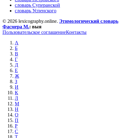
словарь Суперанской
словарь Успенского
© 2026 lexicography.online.
Этимологический словарь
Фасмера М.
:
выя
Пользовательское соглашение
Контакты
А
Б
В
Г
Д
Е
Ж
З
И
К
Л
М
Н
О
П
Р
С
Т