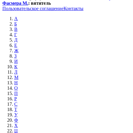
Фасмера М.
:
вятитель
Пользовательское соглашение
Контакты
А
Б
В
Г
Д
Е
Ж
З
И
К
Л
М
Н
О
П
Р
С
Т
У
Ф
Х
Ц