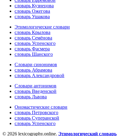
словарь Ефремовой
словарь Кузнецова
словарь Ожегова
словарь Ушакова
Этимологические словари
словарь Крылова
словарь Семёнова
словарь Успенского
словарь Фасмера
словарь Шанского
Словари синонимов
словарь Абрамова
словарь Александровой
Словари антонимов
словарь Введенской
словарь Львова
Ономастические словари
словарь Петровского
словарь Суперанской
словарь Успенского
© 2026 lexicography.online.
Этимологический словарь