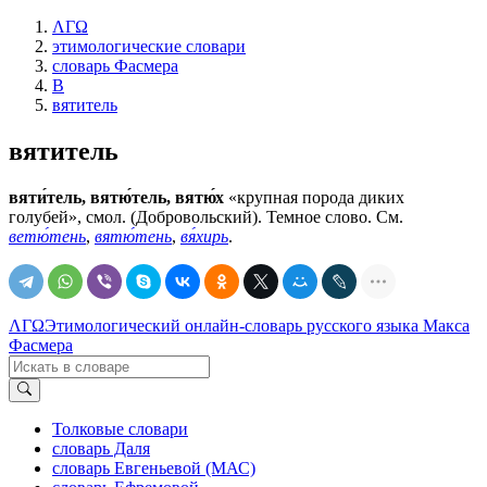
ΛΓΩ
этимологические словари
словарь Фасмера
В
вятитель
вятитель
вяти́тель, вятю́тель, вятю́х
«крупная порода диких
голубей», смол. (Добровольский). Темное слово. См.
ветю́тень
,
вятю́тень
,
вя́хирь
.
ΛΓΩ
Этимологический онлайн-словарь русского языка Макса
Фасмера
Толковые словари
словарь Даля
словарь Евгеньевой (МАС)