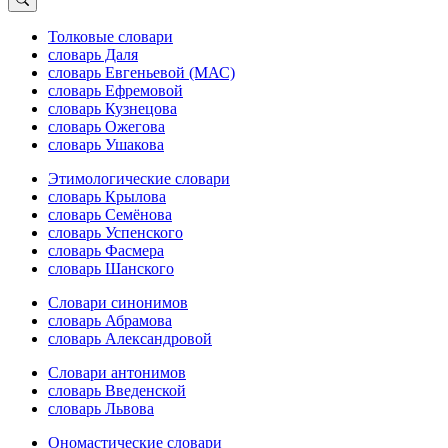
Толковые словари
словарь Даля
словарь Евгеньевой (МАС)
словарь Ефремовой
словарь Кузнецова
словарь Ожегова
словарь Ушакова
Этимологические словари
словарь Крылова
словарь Семёнова
словарь Успенского
словарь Фасмера
словарь Шанского
Словари синонимов
словарь Абрамова
словарь Александровой
Словари антонимов
словарь Введенской
словарь Львова
Ономастические словари