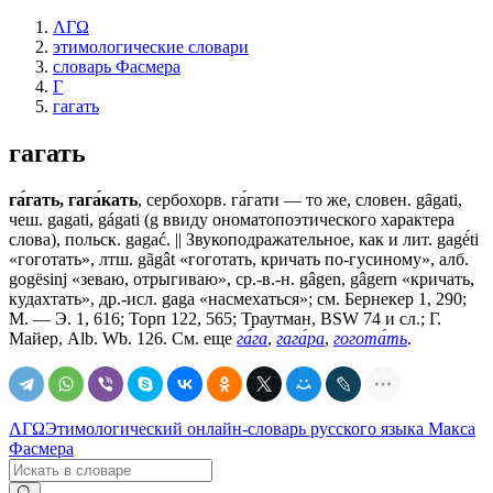
ΛΓΩ
этимологические словари
словарь Фасмера
Г
гагать
гагать
га́гать, гага́кать
, сербохорв. га́гати — то же, словен. gȃgati,
чеш. gagati, gágati (g ввиду ономатопоэтического характера
слова), польск. gagać. || Звукоподражательное, как и лит. gagė́ti
«гоготать», лтш. gãgât «гоготать, кричать по-гусиному», алб.
gogësinj «зеваю, отрыгиваю», ср.-в.-н. gâgen, gâgern «кричать,
кудахтать», др.-исл. gaga «насмехаться»; см. Бернекер 1, 290;
М. — Э. 1, 616; Торп 122, 565; Траутман, BSW 74 и сл.; Г.
Майер, Alb. Wb. 126. См. еще
га́га
,
гага́ра
,
гогота́ть
.
ΛΓΩ
Этимологический онлайн-словарь русского языка Макса
Фасмера