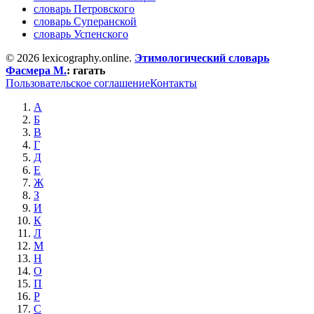
словарь Петровского
словарь Суперанской
словарь Успенского
© 2026 lexicography.online.
Этимологический словарь
Фасмера М.
:
гагать
Пользовательское соглашение
Контакты
А
Б
В
Г
Д
Е
Ж
З
И
К
Л
М
Н
О
П
Р
С