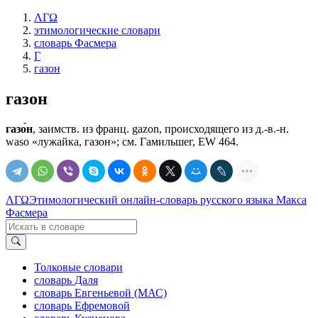
ΛΓΩ
этимологические словари
словарь Фасмера
Г
газон
газон
газо́н
, заимств. из франц. gazon, происходящего из д.-в.-н.
waso «лужайка, газон»; см. Гамильшег, EW 464.
ΛΓΩ
Этимологический онлайн-словарь русского языка Макса
Фасмера
Толковые словари
словарь Даля
словарь Евгеньевой (МАС)
словарь Ефремовой