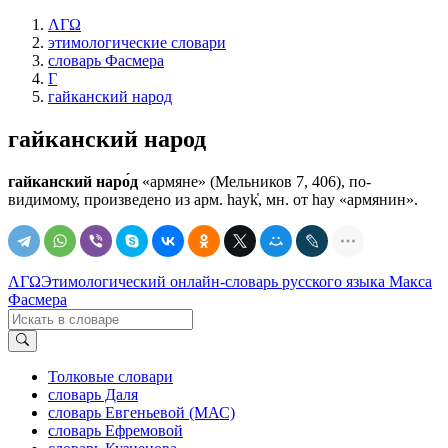
ΛΓΩ
этимологические словари
словарь Фасмера
Г
гайканский народ
гайканский народ
гайканский наро́д
«армяне» (Мельников 7, 406), по-
видимому, произведено из арм. hayk̔, мн. от hay «армянин».
ΛΓΩ
Этимологический онлайн-словарь русского языка Макса
Фасмера
Толковые словари
словарь Даля
словарь Евгеньевой (МАС)
словарь Ефремовой