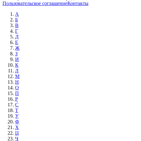
Пользовательское соглашение
Контакты
А
Б
В
Г
Д
Е
Ж
З
И
К
Л
М
Н
О
П
Р
С
Т
У
Ф
Х
Ц
Ч