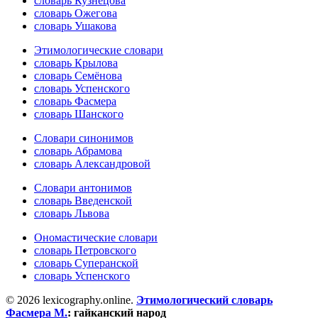
словарь Кузнецова
словарь Ожегова
словарь Ушакова
Этимологические словари
словарь Крылова
словарь Семёнова
словарь Успенского
словарь Фасмера
словарь Шанского
Словари синонимов
словарь Абрамова
словарь Александровой
Словари антонимов
словарь Введенской
словарь Львова
Ономастические словари
словарь Петровского
словарь Суперанской
словарь Успенского
© 2026 lexicography.online.
Этимологический словарь
Фасмера М.
:
гайканский народ