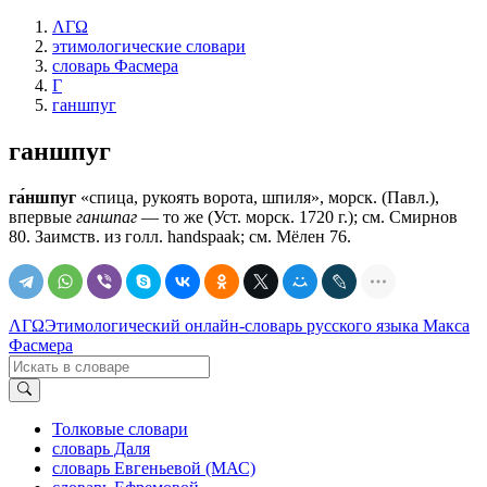
ΛΓΩ
этимологические словари
словарь Фасмера
Г
ганшпуг
ганшпуг
га́ншпуг
«спица, рукоять ворота, шпиля», морск. (Павл.),
впервые
ганшпаг
— то же (Уст. морск. 1720 г.); см. Смирнов
80. Заимств. из голл. handspaak; см. Мёлен 76.
ΛΓΩ
Этимологический онлайн-словарь русского языка Макса
Фасмера
Толковые словари
словарь Даля
словарь Евгеньевой (МАС)