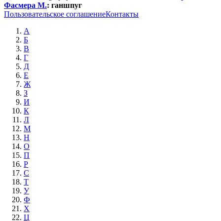
Фасмера М.
:
ганшпуг
Пользовательское соглашение
Контакты
А
Б
В
Г
Д
Е
Ж
З
И
К
Л
М
Н
О
П
Р
С
Т
У
Ф
Х
Ц