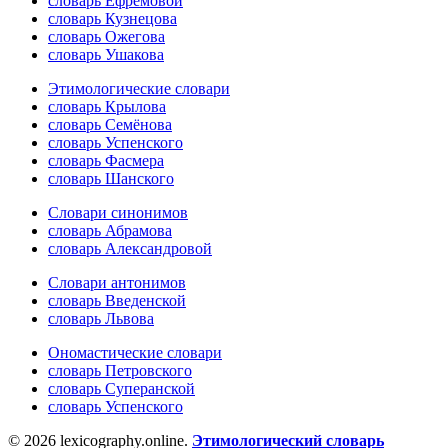
словарь Ефремовой
словарь Кузнецова
словарь Ожегова
словарь Ушакова
Этимологические словари
словарь Крылова
словарь Семёнова
словарь Успенского
словарь Фасмера
словарь Шанского
Словари синонимов
словарь Абрамова
словарь Александровой
Словари антонимов
словарь Введенской
словарь Львова
Ономастические словари
словарь Петровского
словарь Суперанской
словарь Успенского
© 2026 lexicography.online.
Этимологический словарь