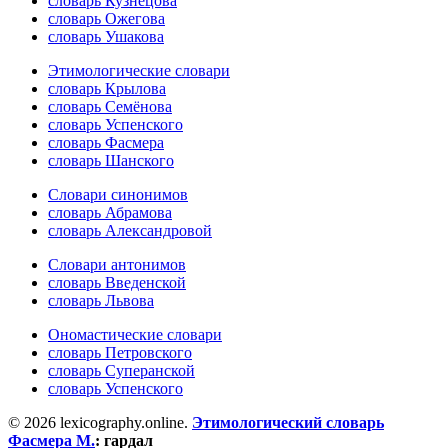
словарь Кузнецова
словарь Ожегова
словарь Ушакова
Этимологические словари
словарь Крылова
словарь Семёнова
словарь Успенского
словарь Фасмера
словарь Шанского
Словари синонимов
словарь Абрамова
словарь Александровой
Словари антонимов
словарь Введенской
словарь Львова
Ономастические словари
словарь Петровского
словарь Суперанской
словарь Успенского
© 2026 lexicography.online.
Этимологический словарь
Фасмера М.
:
гардал