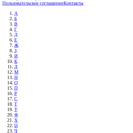
Пользовательское соглашение
Контакты
А
Б
В
Г
Д
Е
Ж
З
И
К
Л
М
Н
О
П
Р
С
Т
У
Ф
Х
Ц
Ч