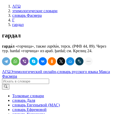
ΛΓΩ
этимологические словари
словарь Фасмера
Г
гардал
гардал
гарда́л
«горчица», также
гарда́н
, терск. (РФВ 44, 89). Через
тур. hardal «горчица» из араб. ḫardal; см. Крелиц 24.
ΛΓΩ
Этимологический онлайн-словарь русского языка Макса
Фасмера
Толковые словари
словарь Даля
словарь Евгеньевой (МАС)
словарь Ефремовой