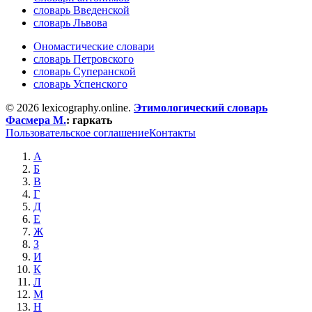
словарь Введенской
словарь Львова
Ономастические словари
словарь Петровского
словарь Суперанской
словарь Успенского
© 2026 lexicography.online.
Этимологический словарь
Фасмера М.
:
гаркать
Пользовательское соглашение
Контакты
А
Б
В
Г
Д
Е
Ж
З
И
К
Л
М
Н