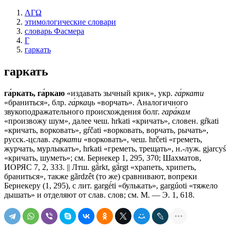
ΛΓΩ
этимологические словари
словарь Фасмера
Г
гаркать
гаркать
га́ркать, га́ркаю
«издавать зычный крик», укр.
га́ркати
«браниться», блр.
га́ркаць
«ворчать». Аналогичного
звукоподражательного происхождения болг.
гара́кам
«произвожу шум», далее чеш. hrkati «кричать», словен. gŕkati
«кричать, ворковать», gŕčati «ворковать, ворчать, рычать»,
русск.-цслав.
гъркати
«ворковать», чеш. hrčeti «греметь,
журчать, мурлыкать», hrkati «греметь, трещать», н.-луж. gjarcyś
«кричать, шуметь»; см. Бернекер 1, 295, 370; Шахматов,
ИОРЯС 7, 2, 333. || Лтш. gā̀rkt, gā̀rgt «храпеть, хрипеть,
браниться», также gãrdzêt (то же) сравнивают, вопреки
Бернекеру (1, 295), с лит. gargė́ti «булькать», gargúoti «тяжело
дышать» и отделяют от слав. слов; см. М. — Э. 1, 618.