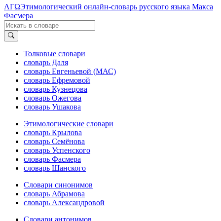
ΛΓΩ
Этимологический онлайн-словарь русского языка Макса
Фасмера
Толковые словари
словарь Даля
словарь Евгеньевой (МАС)
словарь Ефремовой
словарь Кузнецова
словарь Ожегова
словарь Ушакова
Этимологические словари
словарь Крылова
словарь Семёнова
словарь Успенского
словарь Фасмера
словарь Шанского
Словари синонимов
словарь Абрамова
словарь Александровой
Словари антонимов