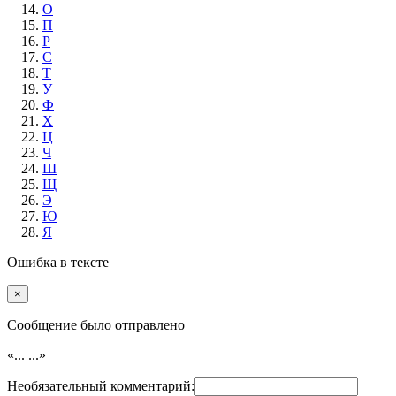
О
П
Р
С
Т
У
Ф
Х
Ц
Ч
Ш
Щ
Э
Ю
Я
Ошибка в тексте
×
Cообщение было отправлено
«...
...»
Необязательный комментарий: