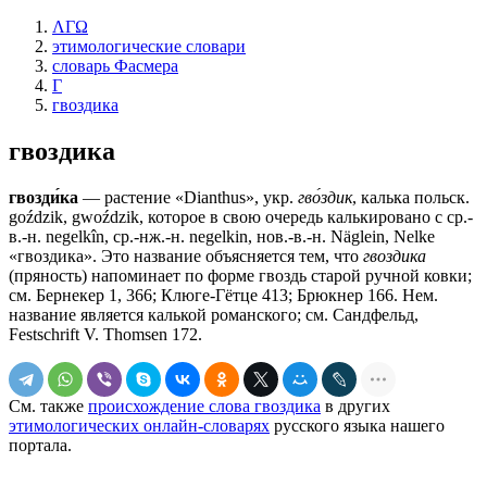
ΛΓΩ
этимологические словари
словарь Фасмера
Г
гвоздика
гвоздика
гвозди́ка
— растение «Dianthus», укр.
гво́здик
, калька польск.
goździk, gwoździk, которое в свою очередь калькировано с ср.-
в.-н. negelkîn, ср.-нж.-н. negelkin, нов.-в.-н. Näglein, Nelke
«гвоздика». Это название объясняется тем, что
гвоздика
(пряность) напоминает по форме гвоздь старой ручной ковки;
см. Бернекер 1, 366; Клюге-Гётце 413; Брюкнер 166. Нем.
название является калькой романского; см. Сандфельд,
Festschrift V. Thomsen 172.
См. также
происхождение слова гвоздика
в других
этимологических онлайн-словарях
русского языка нашего
портала.