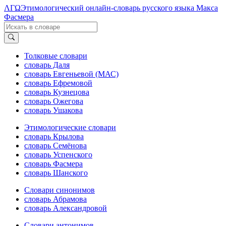
ΛΓΩ
Этимологический онлайн-словарь русского языка Макса
Фасмера
Толковые словари
словарь Даля
словарь Евгеньевой (МАС)
словарь Ефремовой
словарь Кузнецова
словарь Ожегова
словарь Ушакова
Этимологические словари
словарь Крылова
словарь Семёнова
словарь Успенского
словарь Фасмера
словарь Шанского
Словари синонимов
словарь Абрамова
словарь Александровой
Словари антонимов