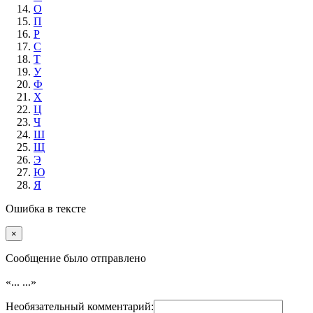
О
П
Р
С
Т
У
Ф
Х
Ц
Ч
Ш
Щ
Э
Ю
Я
Ошибка в тексте
×
Cообщение было отправлено
«...
...»
Необязательный комментарий: