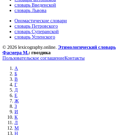
словарь Введенской
словарь Львова
Ономастические словари
словарь Петровского
словарь Суперанской
словарь Успенского
© 2026 lexicography.online.
Этимологический словарь
Фасмера М.
:
гвоздика
Пользовательское соглашение
Контакты
А
Б
В
Г
Д
Е
Ж
З
И
К
Л
М
Н