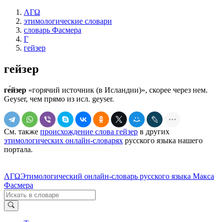
ΛΓΩ
этимологические словари
словарь Фасмера
Г
гейзер
гейзер
ге́йзер
«горячий источник (в Исландии)», скорее через нем.
Geyser, чем прямо из исл. geyser.
См. также
происхождение слова гейзер
в других
этимологических онлайн-словарях
русского языка нашего
портала.
ΛΓΩ
Этимологический онлайн-словарь русского языка Макса
Фасмера