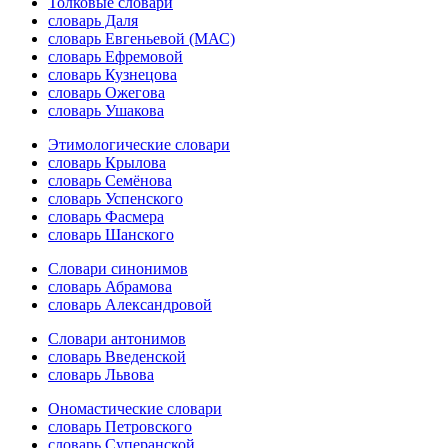
Толковые словари
словарь Даля
словарь Евгеньевой (МАС)
словарь Ефремовой
словарь Кузнецова
словарь Ожегова
словарь Ушакова
Этимологические словари
словарь Крылова
словарь Семёнова
словарь Успенского
словарь Фасмера
словарь Шанского
Словари синонимов
словарь Абрамова
словарь Александровой
Словари антонимов
словарь Введенской
словарь Львова
Ономастические словари
словарь Петровского
словарь Суперанской