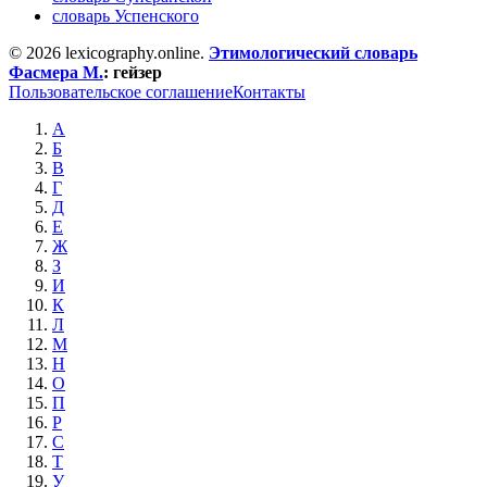
словарь Успенского
© 2026 lexicography.online.
Этимологический словарь
Фасмера М.
:
гейзер
Пользовательское соглашение
Контакты
А
Б
В
Г
Д
Е
Ж
З
И
К
Л
М
Н
О
П
Р
С
Т
У