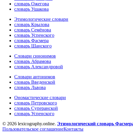
словарь Ожегова
словарь Ушакова
Этимологические словари
словарь Крылова
словарь Семёнова
словарь Успенского
словарь Фасмера
словарь Шанского
Словари синонимов
словарь Абрамова
словарь Александровой
Словари антонимов
словарь Введенской
словарь Львова
Ономастические словари
словарь Петровского
словарь Суперанской
словарь Успенского
© 2026 lexicography.online.
Этимологический словарь Фасмер
Пользовательское соглашение
Контакты