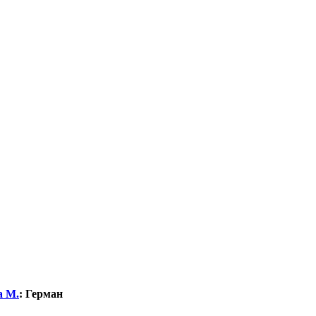
а М.
:
Герман