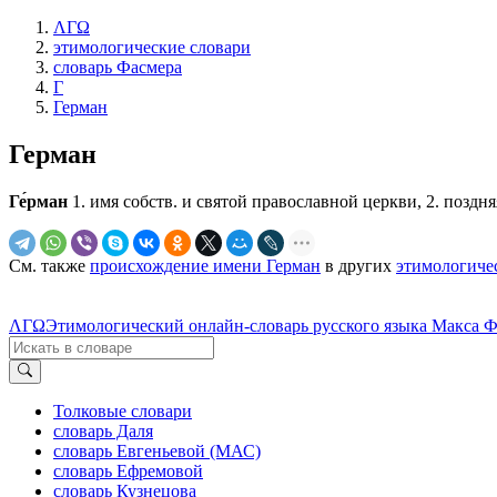
ΛΓΩ
этимологические словари
словарь Фасмера
Г
Герман
Герман
Ге́рман
1. имя собств. и святой православной церкви, 2. поздня
См. также
происхождение имени Герман
в других
этимологиче
ΛΓΩ
Этимологический онлайн-словарь русского языка Макса 
Толковые словари
словарь Даля
словарь Евгеньевой (МАС)
словарь Ефремовой
словарь Кузнецова