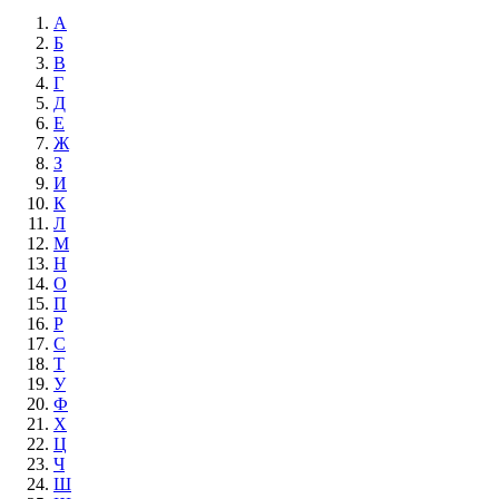
А
Б
В
Г
Д
Е
Ж
З
И
К
Л
М
Н
О
П
Р
С
Т
У
Ф
Х
Ц
Ч
Ш