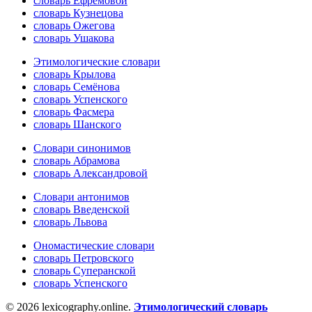
словарь Ефремовой
словарь Кузнецова
словарь Ожегова
словарь Ушакова
Этимологические словари
словарь Крылова
словарь Семёнова
словарь Успенского
словарь Фасмера
словарь Шанского
Словари синонимов
словарь Абрамова
словарь Александровой
Словари антонимов
словарь Введенской
словарь Львова
Ономастические словари
словарь Петровского
словарь Суперанской
словарь Успенского
© 2026 lexicography.online.
Этимологический словарь