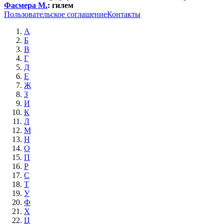
Фасмера М.
:
гилем
Пользовательское соглашение
Контакты
А
Б
В
Г
Д
Е
Ж
З
И
К
Л
М
Н
О
П
Р
С
Т
У
Ф
Х
Ц