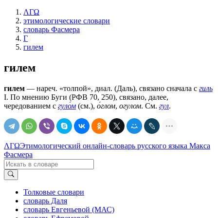
ΛΓΩ
этимологические словари
словарь Фасмера
Г
гилем
гилем
гилем
— нареч. «толпой», диал. (Даль), связано сначала с
гиль
I. По мнению Буги (РФВ 70, 250), связано, далее,
чередованием с
гуло́м
(см.),
о́глом
,
огулом
. См.
гул
.
ΛΓΩ
Этимологический онлайн-словарь русского языка Макса
Фасмера
Толковые словари
словарь Даля
словарь Евгеньевой (МАС)