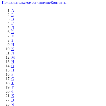
Пользовательское соглашение
Контакты
А
Б
В
Г
Д
Е
Ж
З
И
К
Л
М
Н
О
П
Р
С
Т
У
Ф
Х
Ц
Ч