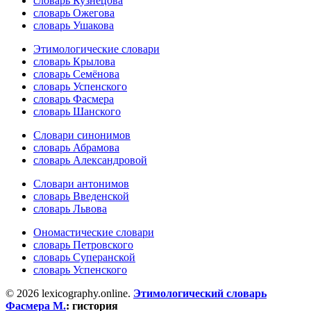
словарь Кузнецова
словарь Ожегова
словарь Ушакова
Этимологические словари
словарь Крылова
словарь Семёнова
словарь Успенского
словарь Фасмера
словарь Шанского
Словари синонимов
словарь Абрамова
словарь Александровой
Словари антонимов
словарь Введенской
словарь Львова
Ономастические словари
словарь Петровского
словарь Суперанской
словарь Успенского
© 2026 lexicography.online.
Этимологический словарь
Фасмера М.
:
гистория