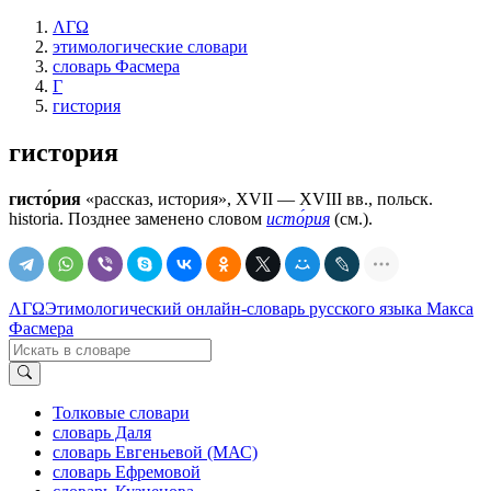
ΛΓΩ
этимологические словари
словарь Фасмера
Г
гистория
гистория
гисто́рия
«рассказ, история», XVII — XVIII вв., польск.
historia. Позднее заменено словом
исто́рия
(см.).
ΛΓΩ
Этимологический онлайн-словарь русского языка Макса
Фасмера
Толковые словари
словарь Даля
словарь Евгеньевой (МАС)
словарь Ефремовой